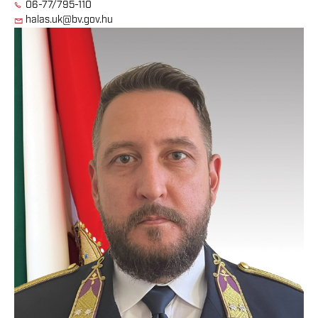
06-77/795-110
halas.uk@bv.gov.hu