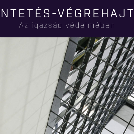
Ugrás a
NTETÉS-VÉGREHAJ
tartalomra
Az igazság védelmében