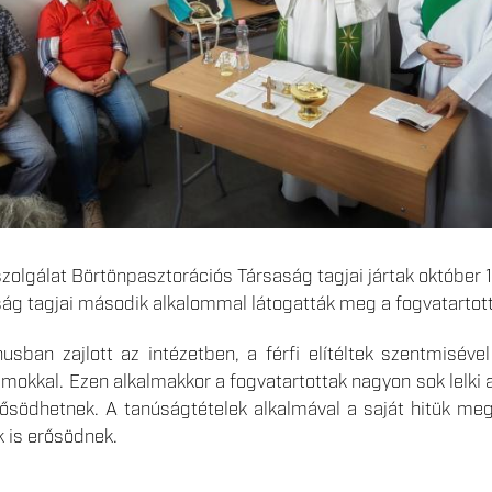
olgálat Börtönpasztorációs Társaság tagjai jártak október 
ság tagjai második alkalommal látogatták meg a fogvatartott
nusban zajlott az intézetben, a férfi elítéltek szentmiséve
gramokkal. Ezen alkalmakkor a fogvatartottak nagyon sok lelki
ősödhetnek. A tanúságtételek alkalmával a saját hitük meg
k is erősödnek.