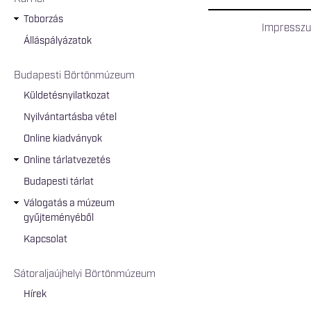
Toborzás
Impressz
Álláspályázatok
Budapesti Börtönmúzeum
Küldetésnyilatkozat
Nyilvántartásba vétel
Online kiadványok
Online tárlatvezetés
Budapesti tárlat
Válogatás a múzeum
gyűjteményéből
Kapcsolat
Sátoraljaújhelyi Börtönmúzeum
Hírek