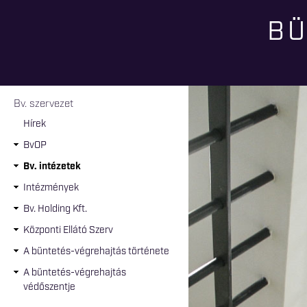
BÜ
Jelenlegi hely
Bv. szervezet
Hírek
BvOP
Bv. intézetek
Intézmények
Bv. Holding Kft.
Központi Ellátó Szerv
A büntetés-végrehajtás története
A büntetés-végrehajtás
védőszentje