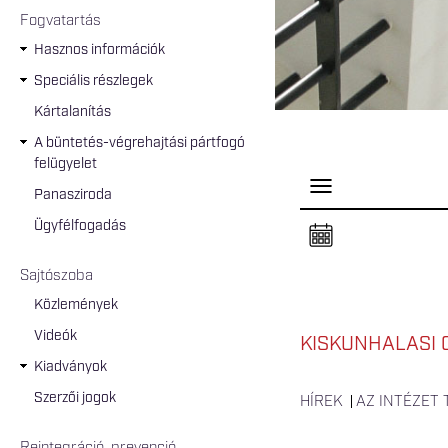
Fogvatartás
Hasznos információk
Speciális részlegek
Kártalanítás
A büntetés-végrehajtási pártfogó
felügyelet
P
Panasziroda
a
n
Ügyfélfogadás
e
l
n
Sajtószoba
y
i
Közlemények
t
á
Videók
s
KISKUNHALASI 
a
Kiadványok
Szerzői jogok
HÍREK
AZ INTÉZET