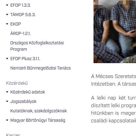
EFOP 1.3.3.
TÁMOP 5.6.3.
EKOP
ÁROP-1.2.1.
Országos Közfoglalkoztatási
Program
EFOP Plusz 3.1.1.
Nemzeti Bűnmegelőzési Tanács
A Mécses Szeretetsz
Közérdekű
Intézetben. A társa
Közérdekű adatok
A lelki nap két tur
Jogszabályok
díszített lelki pro
Kutatóknak, szakdolgozóknak
hitünkben is meger
családi kapcsolatai
Magyar Börtönügyi Társaság
Karrier