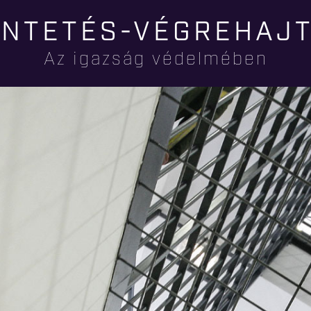
Ugrás a
NTETÉS-VÉGREHAJ
tartalomra
Az igazság védelmében