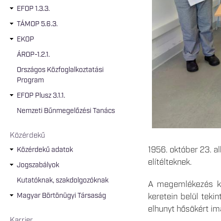
EFOP 1.3.3.
TÁMOP 5.6.3.
EKOP
ÁROP-1.2.1.
Országos Közfoglalkoztatási
Program
EFOP Plusz 3.1.1.
Nemzeti Bűnmegelőzési Tanács
Közérdekű
1956. október 23. a
Közérdekű adatok
elítélteknek.
Jogszabályok
Kutatóknak, szakdolgozóknak
A megemlékezés két
Magyar Börtönügyi Társaság
keretein belül teki
elhunyt hősökért im
Karrier