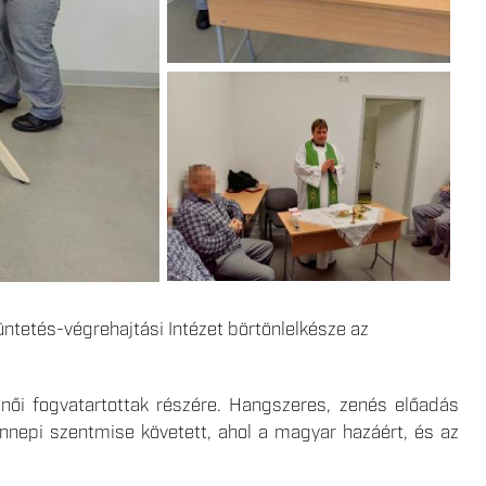
ntetés-végrehajtási Intézet börtönlelkésze az
női fogvatartottak részére. Hangszeres, zenés előadás
ünnepi szentmise követett, ahol a magyar hazáért, és az