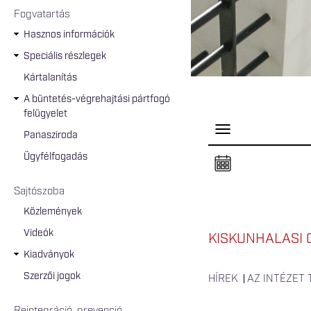
Fogvatartás
Hasznos információk
Speciális részlegek
Kártalanítás
A büntetés-végrehajtási pártfogó
felügyelet
P
Panasziroda
a
n
Ügyfélfogadás
e
l
n
Sajtószoba
y
i
Közlemények
t
á
Videók
s
KISKUNHALASI 
a
Kiadványok
Szerzői jogok
HÍREK
AZ INTÉZET