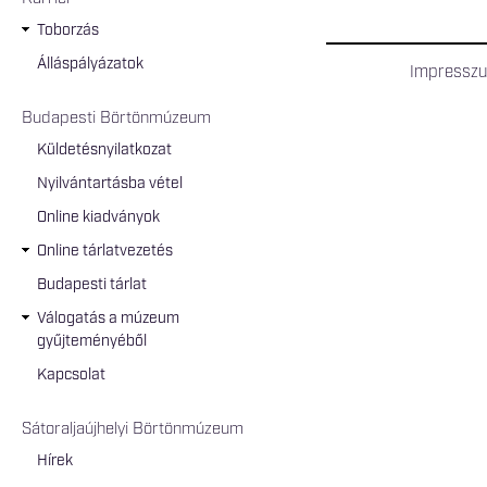
Toborzás
Álláspályázatok
Impressz
Budapesti Börtönmúzeum
Küldetésnyilatkozat
Nyilvántartásba vétel
Online kiadványok
Online tárlatvezetés
Budapesti tárlat
Válogatás a múzeum
gyűjteményéből
Kapcsolat
Sátoraljaújhelyi Börtönmúzeum
Hírek