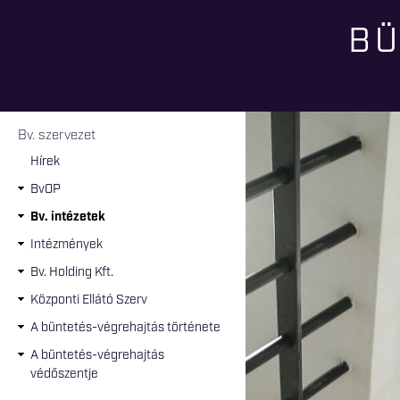
BÜ
Jelenlegi hely
Bv. szervezet
Hírek
BvOP
Bv. intézetek
Intézmények
Bv. Holding Kft.
Központi Ellátó Szerv
A büntetés-végrehajtás története
A büntetés-végrehajtás
védőszentje