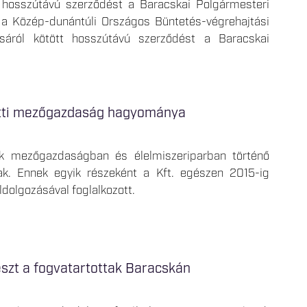
tt hosszútávú szerződést a Baracskai Polgármesteri
n a Közép-dunántúli Országos Büntetés-végrehajtási
tásáról kötött hosszútávú szerződést a Baracskai
otti mezőgazdaság hagyománya
tak mezőgazdaságban és élelmiszeriparban történő
k. Ennek egyik részeként a Kft. egészen 2015-ig
ldolgozásával foglalkozott.
észt a fogvatartottak Baracskán