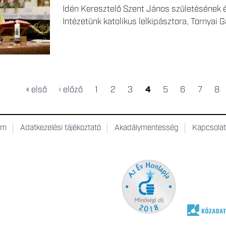
Idén Keresztelő Szent János születésének é
Intézetünk katolikus lelkipásztora, Tornyai 
« első
‹ előző
1
2
3
4
5
6
7
8
um
Adatkezelési tájékoztató
Akadálymentesség
Kapcsola