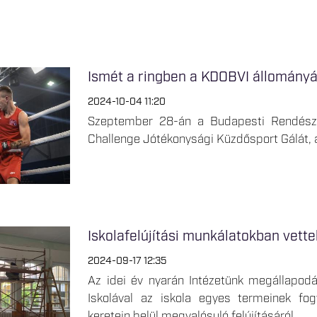
Ismét a ringben a KDOBVI állományá
2024-10-04 11:20
Szeptember 28-án a Budapesti Rendészet
Challenge Jótékonysági Küzdősport Gálát, 
Iskolafelújítási munkálatokban vett
2024-09-17 12:35
Az idei év nyarán Intézetünk megállapod
Iskolával az iskola egyes termeinek fog
keretein belül megvalósuló felújításáról.