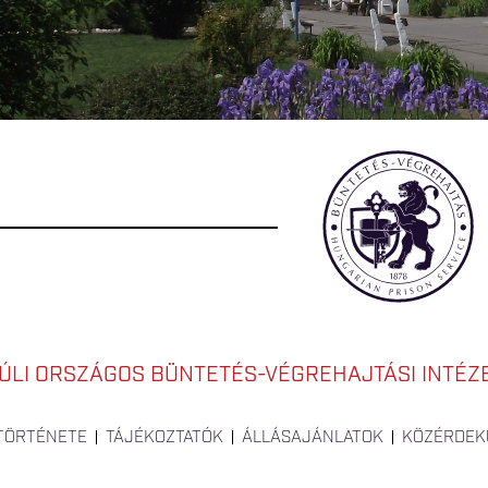
LI ORSZÁGOS BÜNTETÉS-VÉGREHAJTÁSI INTÉZ
 TÖRTÉNETE
TÁJÉKOZTATÓK
ÁLLÁSAJÁNLATOK
KÖZÉRDEK