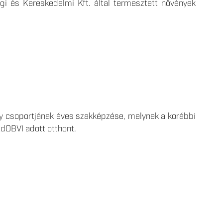
i és Kereskedelmi Kft. által termesztett növények
gy csoportjának éves szakképzése, melynek a korábbi
KdOBVI adott otthont.