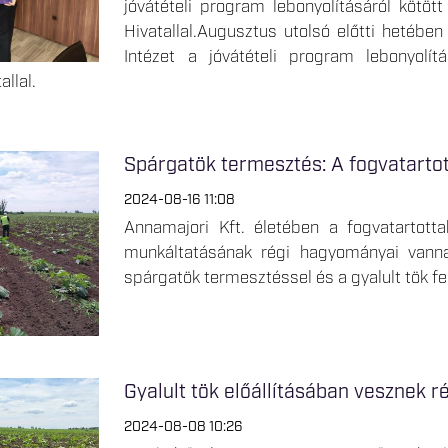
jóvátételi program lebonyolításáról kötö
Hivatallal.Augusztus utolsó előtti hetébe
Intézet a jóvátételi program lebonyolí
llal.
Spárgatök termesztés: A fogvatart
2024-08-16 11:08
Annamajori Kft. életében a fogvatartot
munkáltatásának régi hagyományai vanna
spárgatök termesztéssel és a gyalult tök fe
Gyalult tök előállításában vesznek r
2024-08-08 10:26