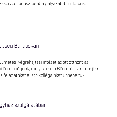
szakorvosi beosztásába pályázatot hirdetünk!
epség Baracskán
üntetés-végrehajtási Intézet adott otthont az
 ünnepségnek, mely során a Büntetés-végrehajtás
s feladatokat ellátó kollégainkat ünnepeltük.
gyház szolgálatában