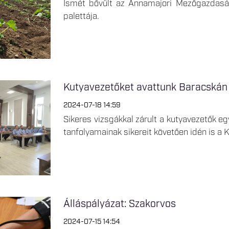
Ismét bővült az Annamajori Mezőgazdaság
palettája.
Kutyavezetőket avattunk Baracskán
2024-07-18 14:59
Sikeres vizsgákkal zárult a kutyavezetők e
tanfolyamainak sikereit követően idén is a 
Álláspályázat: Szakorvos
2024-07-15 14:54