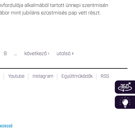
vfordulója alkalmából tartott ünnepi szentmisén
Gábor mint jubiláns ezüstmisés pap vett részt.
9
…
következő ›
utolsó »
t
Youtube
Instagram
Együttműködők
RSS