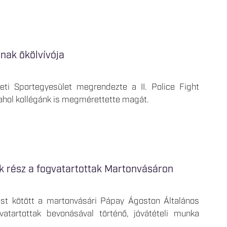
nak ökölvívója
i Sportegyesület megrendezte a II. Police Fight
ahol kollégánk is megmérettette magát.
ek rész a fogvatartottak Martonvásáron
ást kötött a martonvásári Pápay Ágoston Általános
vatartottak bevonásával történő, jóvátételi munka