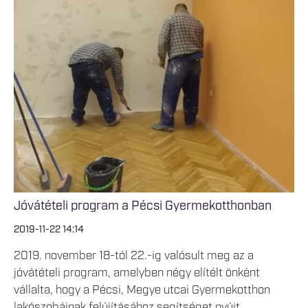
Jóvátételi program a Pécsi Gyermekotthonban
2019-11-22 14:14
2019. november 18-tól 22.-ig valósult meg az a
jóvátételi program, amelyben négy elítélt önként
vállalta, hogy a Pécsi, Megye utcai Gyermekotthon
lakószobáinak felújításához segítséget nyújt.