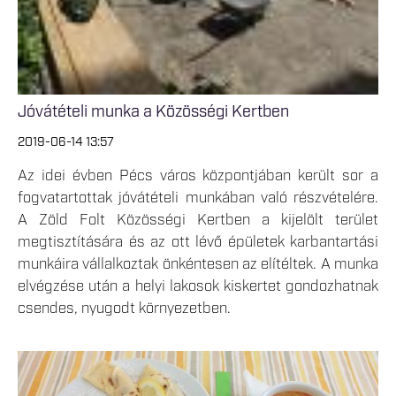
Jóvátételi munka a Közösségi Kertben
2019-06-14 13:57
Az idei évben Pécs város központjában került sor a
fogvatartottak jóvátételi munkában való részvételére.
A Zöld Folt Közösségi Kertben a kijelölt terület
megtisztítására és az ott lévő épületek karbantartási
munkáira vállalkoztak önkéntesen az elítéltek. A munka
elvégzése után a helyi lakosok kiskertet gondozhatnak
csendes, nyugodt környezetben.