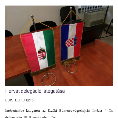
Horvát delegáció látogatása
2019-09-19 16:15
Intézetünkbe látogatott az Eszéki Büntetés-végrehajtási Intézet 4 fős
delegációja, 2019. szeptember 17-én.