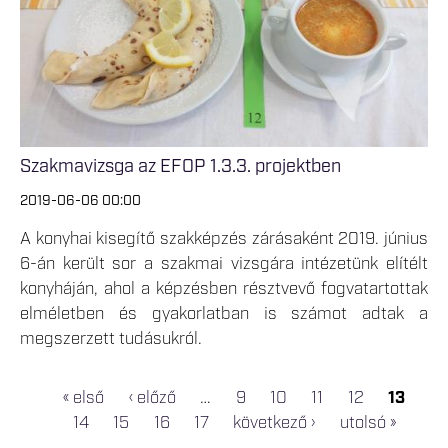
Szakmavizsga az EFOP 1.3.3. projektben
2019-06-06 00:00
A konyhai kisegítő szakképzés zárásaként 2019. június
6-án került sor a szakmai vizsgára intézetünk elítélt
konyháján, ahol a képzésben résztvevő fogvatartottak
elméletben és gyakorlatban is számot adtak a
megszerzett tudásukról.
« első
‹ előző
…
9
10
11
12
13
OLDALAK
14
15
16
17
következő ›
utolsó »