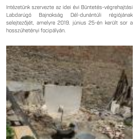
Intézetünk szervezte az idei évi Büntetés-végrehajtási
Labdarúgó Bajnokság Dél-dunántúli régiójának
selejtezőjét, amelyre 2019. június 25-én került sor a
hosszúhetényi focipályán.