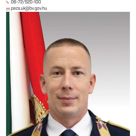
06-72/520-100
pecs.uk@bv.gov.hu