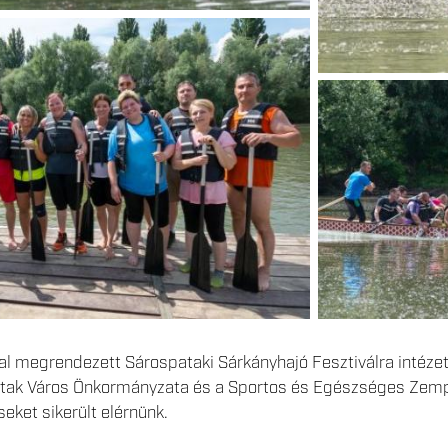
l megrendezett Sárospataki Sárkányhajó Fesztiválra intéze
tak Város Önkormányzata és a Sportos és Egészséges Zempl
eket sikerült elérnünk.