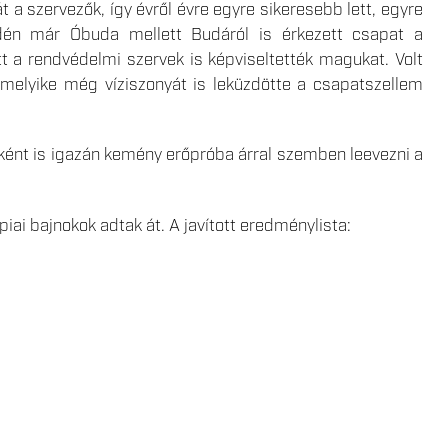
 a szervezők, így évről évre egyre sikeresebb lett, egyre
 Idén már Óbuda mellett Budáról is érkezett csapat a
t a rendvédelmi szervek is képviseltették magukat. Volt
émelyike még víziszonyát is leküzdötte a csapatszellem
ént is igazán kemény erőpróba árral szemben leevezni a
ai bajnokok adtak át. A javított eredménylista: