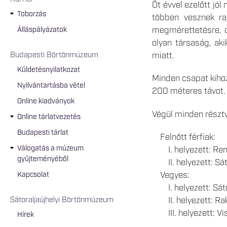
Öt évvel ezelőtt jó
Toborzás
többen vesznek ra
megmérettetésre, de
Álláspályázatok
olyan társaság, ak
Budapesti Börtönmúzeum
miatt.
Küldetésnyilatkozat
Minden csapat kiho
Nyilvántartásba vétel
200 méteres távot.
Online kiadványok
Végül minden résztv
Online tárlatvezetés
Budapesti tárlat
Felnőtt férfiak:
Válogatás a múzeum
I. helyezett: Ren
gyűjteményéből
II. helyezett: Sáto
Vegyes:
Kapcsolat
I. helyezett: Sáto
II. helyezett: R
Sátoraljaújhelyi Börtönmúzeum
III. helyezett: Vi
Hírek