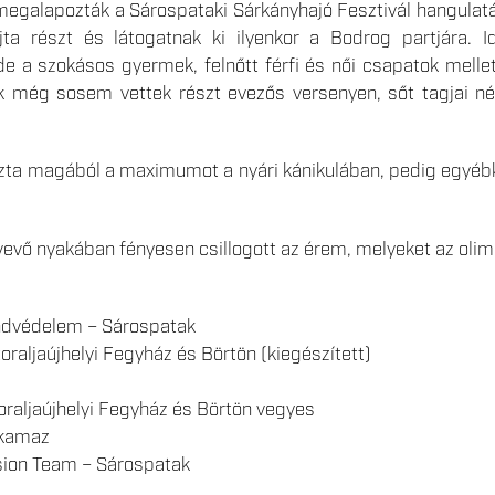
l megalapozták a Sárospataki Sárkányhajó Fesztivál hangulatát
jta részt és látogatnak ki ilyenkor a Bodrog partjára.
 a szokásos gyermek, felnőtt férfi és női csapatok mellet
ik még sosem vettek részt evezős versenyen, sőt tagjai n
zta magából a maximumot a nyári kánikulában, pedig egyébk
evő nyakában fényesen csillogott az érem, melyeket az olimpi
dvédelem – Sárospatak
raljaújhelyi Fegyház és Börtön (kiegészített)
raljaújhelyi Fegyház és Börtön vegyes
akamaz
sion Team – Sárospatak