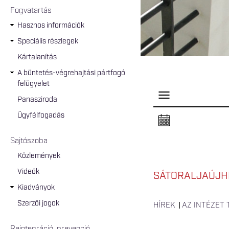
Fogvatartás
Hasznos információk
Speciális részlegek
Kártalanítás
A büntetés-végrehajtási pártfogó
felügyelet
P
Panasziroda
a
n
Ügyfélfogadás
e
l
n
Sajtószoba
y
i
Közlemények
t
á
Videók
s
SÁTORALJAÚJHE
a
Kiadványok
Szerzői jogok
HÍREK
AZ INTÉZET