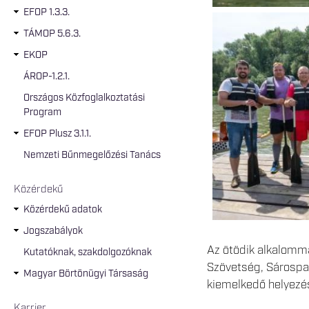
EFOP 1.3.3.
TÁMOP 5.6.3.
EKOP
ÁROP-1.2.1.
Országos Közfoglalkoztatási
Program
EFOP Plusz 3.1.1.
Nemzeti Bűnmegelőzési Tanács
Közérdekű
Közérdekű adatok
Jogszabályok
Az ötödik alkalomma
Kutatóknak, szakdolgozóknak
Szövetség, Sárospa
Magyar Börtönügyi Társaság
kiemelkedő helyezés
Karrier