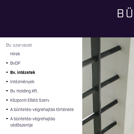
BÜ
Jelenlegi hely
Bv. szervezet
Hírek
BvOP
Bv. intézetek
Intézmények
Bv. Holding Kft.
Központi Ellátó Szerv
A büntetés-végrehajtás története
A büntetés-végrehajtás
védőszentje