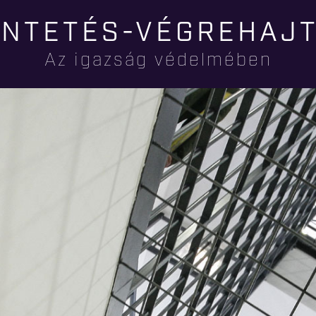
Ugrás a
NTETÉS-VÉGREHAJ
tartalomra
Az igazság védelmében