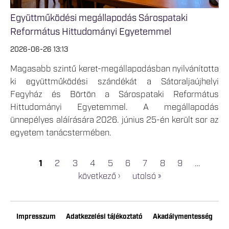
Együttműködési megállapodás Sárospataki
Református Hittudományi Egyetemmel
2026-06-26 13:13
Magasabb szintű keret-megállapodásban nyilvánította
ki együttműködési szándékát a Sátoraljaújhelyi
Fegyház és Börtön a Sárospataki Református
Hittudományi Egyetemmel. A megállapodás
ünnepélyes aláírására 2026. június 25-én került sor az
egyetem tanácstermében.
1
2
3
4
5
6
7
8
9
…
OLDALAK
következő ›
utolsó »
Impresszum
Adatkezelési tájékoztató
Akadálymentesség