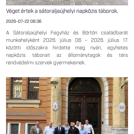
Véget értek a sátoraljaújhelyi napközis táborok.
2026-07-22 08:36
A Sátoraljaújhelyi Fegyház és Börtön családbarát
munkahelyként 2026. július 06 – 2026. július 17.
közötti időszakra hirdette meg nyári, egyhetes
napközis táborait az állománytagok és társ
rendvédelmi szervek gyermekeinek.