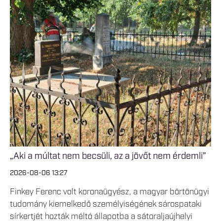
„Aki a múltat nem becsüli, az a jövőt nem érdemli”
2026-08-06 13:27
Finkey Ferenc volt koronaügyész, a magyar börtönügyi
tudomány kiemelkedő személyiségének sárospataki
sírkertjét hozták méltó állapotba a sátoraljaújhelyi