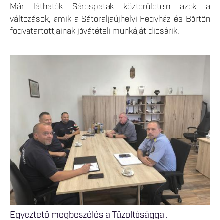
Már láthatók Sárospatak közterületein azok a
változások, amik a Sátoraljaújhelyi Fegyház és Börtön
fogvatartottjainak jóvátételi munkáját dicsérik.
Egyeztető megbeszélés a Tűzoltósággal.