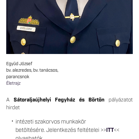
Együd József
bv. alezredes, bv. tanácsos,
parancsnok
Életrajz
A
Sátoraljaújhelyi Fegyház és Börtön
pályázatot
hirdet
intézeti szakorvos munkakör
betöltésére. Jelentkezés feltételei >>
ITT
<<
olvashatók.