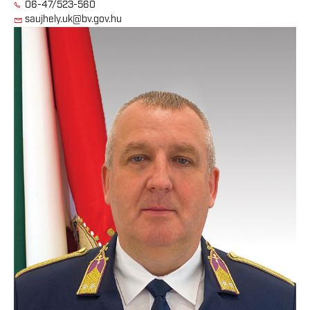
06-47/523-560
saujhely.uk@bv.gov.hu