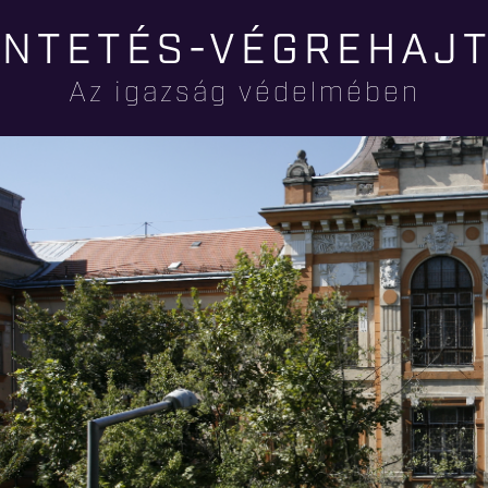
Ugrás a
NTETÉS-VÉGREHAJ
tartalomra
Az igazság védelmében