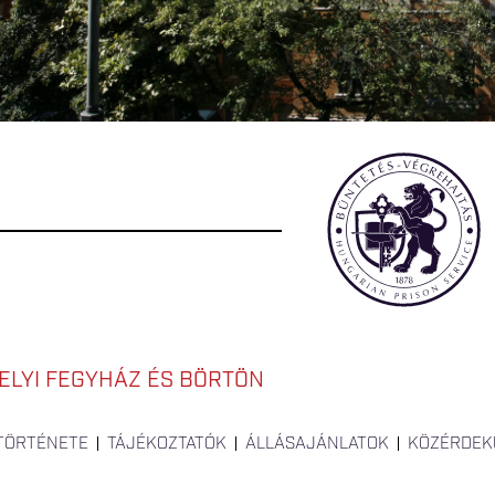
LYI FEGYHÁZ ÉS BÖRTÖN
 TÖRTÉNETE
TÁJÉKOZTATÓK
ÁLLÁSAJÁNLATOK
KÖZÉRDEK