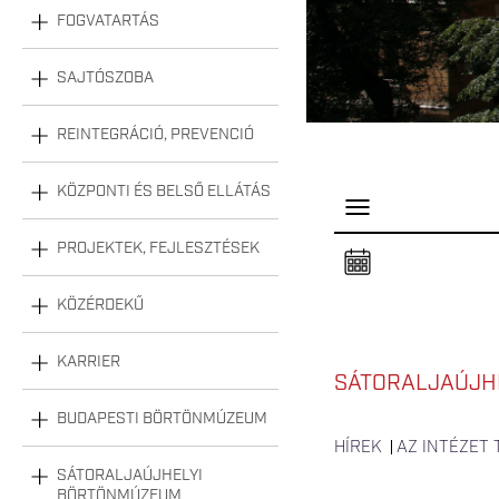
FOGVATARTÁS
SAJTÓSZOBA
REINTEGRÁCIÓ, PREVENCIÓ
KÖZPONTI ÉS BELSŐ ELLÁTÁS
P
a
n
PROJEKTEK, FEJLESZTÉSEK
e
l
n
KÖZÉRDEKŰ
y
i
t
á
KARRIER
s
SÁTORALJAÚJHE
a
BUDAPESTI BÖRTÖNMÚZEUM
HÍREK
AZ INTÉZET
SÁTORALJAÚJHELYI
BÖRTÖNMÚZEUM