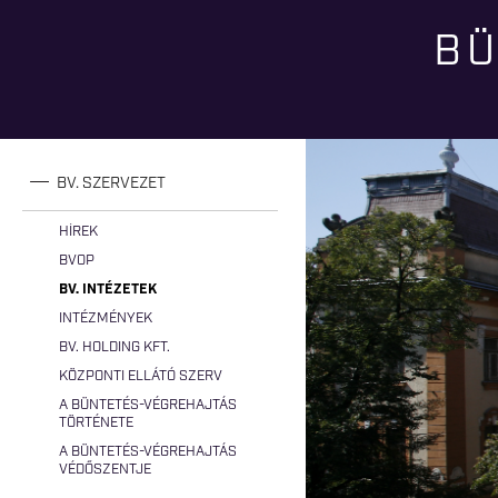
BÜ
Jelenlegi hely
BV. SZERVEZET
HÍREK
BVOP
BV. INTÉZETEK
INTÉZMÉNYEK
BV. HOLDING KFT.
KÖZPONTI ELLÁTÓ SZERV
A BÜNTETÉS-VÉGREHAJTÁS
TÖRTÉNETE
A BÜNTETÉS-VÉGREHAJTÁS
VÉDŐSZENTJE