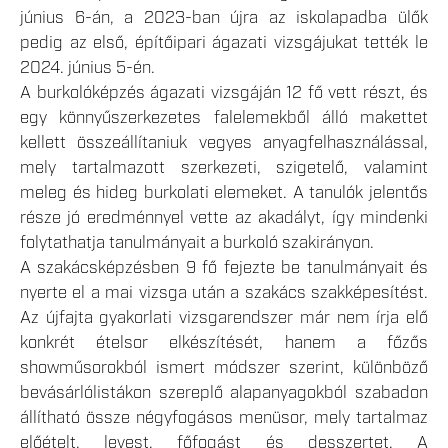
június 6-án, a 2023-ban újra az iskolapadba ülők
pedig az első, építőipari ágazati vizsgájukat tették le
2024. június 5-én.
A burkolóképzés ágazati vizsgáján 12 fő vett részt, és
egy könnyűszerkezetes falelemekből álló makettet
kellett összeállítaniuk vegyes anyagfelhasználással,
mely tartalmazott szerkezeti, szigetelő, valamint
meleg és hideg burkolati elemeket. A tanulók jelentős
része jó eredménnyel vette az akadályt, így mindenki
folytathatja tanulmányait a burkoló szakirányon.
A szakácsképzésben 9 fő fejezte be tanulmányait és
nyerte el a mai vizsga után a szakács szakképesítést.
Az újfajta gyakorlati vizsgarendszer már nem írja elő
konkrét ételsor elkészítését, hanem a főzős
showműsorokból ismert módszer szerint, különböző
bevásárlólistákon szereplő alapanyagokból szabadon
állítható össze négyfogásos menüsor, mely tartalmaz
előételt, levest, főfogást és desszertet. A