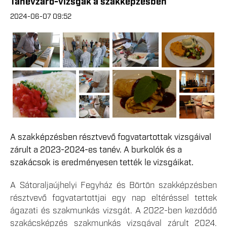
Tanévzáró-vizsgák a szakképzésben
2024-06-07 09:52
A szakképzésben résztvevő fogvatartottak vizsgáival
zárult a 2023-2024-es tanév. A burkolók és a
szakácsok is eredményesen tették le vizsgáikat.
A Sátoraljaújhelyi Fegyház és Börtön szakképzésben
résztvevő fogvatartottjai egy nap eltéréssel tettek
ágazati és szakmunkás vizsgát. A 2022-ben kezdődő
szakácsképzés szakmunkás vizsgával zárult 2024.