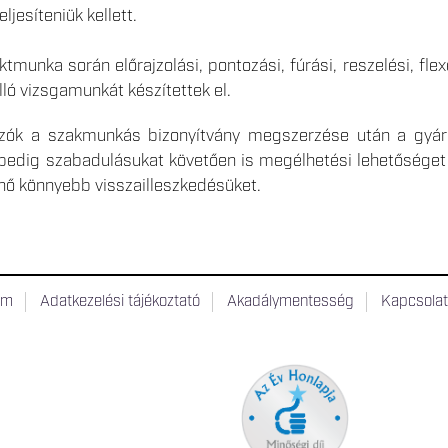
eljesíteniük kellett.
ktmunka során előrajzolási, pontozási, fúrási, reszelési, fle
ló vizsgamunkát készítettek el.
ázók a szakmunkás bizonyítvány megszerzése után a gyár
edig szabadulásukat követően is megélhetési lehetőséget 
nő könnyebb visszailleszkedésüket.
um
Adatkezelési tájékoztató
Akadálymentesség
Kapcsola