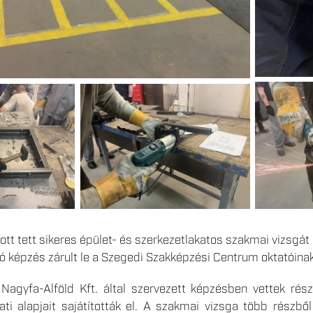
ott tett sikeres épület- és szerkezetlakatos szakmai vizsgát
rtó képzés zárult le a Szegedi Szakképzési Centrum oktatói
 Nagyfa-Alföld Kft. által szervezett képzésben vettek ré
ati alapjait sajátították el. A szakmai vizsga több részből á