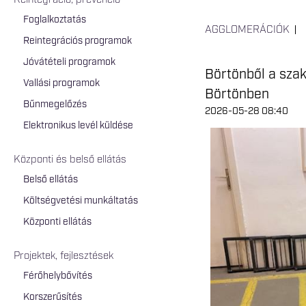
Reintegráció, prevenció
Foglalkoztatás
AGGLOMERÁCIÓK
Reintegrációs programok
Jóvátételi programok
Börtönből a szak
Vallási programok
Börtönben
Bűnmegelőzés
2026-05-28 08:40
Elektronikus levél küldése
Központi és belső ellátás
Belső ellátás
Költségvetési munkáltatás
Központi ellátás
Projektek, fejlesztések
Férőhelybővítés
Korszerűsítés