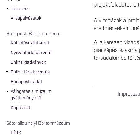
projektfeladatot is t
Toborzás
Álláspályázatok
A vizsgázók a proje
eredményeként önál
Budapesti Börtönmúzeum
A sikeresen vizsg
Küldetésnyilatkozat
piacképes szakma p
Nyilvántartásba vétel
társadalomba törté
Online kiadványok
Online tárlatvezetés
Budapesti tárlat
Válogatás a múzeum
Impressz
gyűjteményéből
Kapcsolat
Sátoraljaújhelyi Börtönmúzeum
Hírek