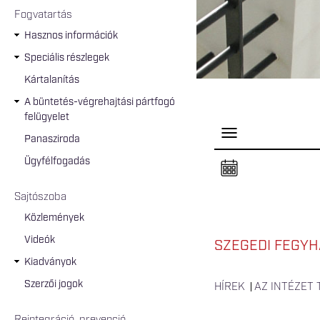
Fogvatartás
Hasznos információk
Speciális részlegek
Kártalanítás
A büntetés-végrehajtási pártfogó
felügyelet
P
Panasziroda
a
n
Ügyfélfogadás
e
l
n
Sajtószoba
y
i
Közlemények
t
á
Videók
s
SZEGEDI FEGYH
a
Kiadványok
Szerzői jogok
HÍREK
AZ INTÉZET