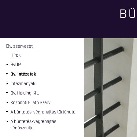
BÜ
Jelenlegi hely
Bv. szervezet
Hírek
BvOP
Bv. intézetek
Intézmények
Bv. Holding Kft.
Központi Ellátó Szerv
A büntetés-végrehajtás története
A büntetés-végrehajtás
védőszentje