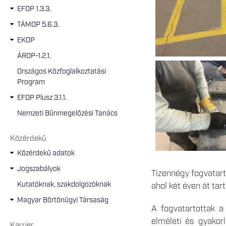
EFOP 1.3.3.
TÁMOP 5.6.3.
EKOP
ÁROP-1.2.1.
Országos Közfoglalkoztatási
Program
EFOP Plusz 3.1.1.
Nemzeti Bűnmegelőzési Tanács
Közérdekű
Közérdekű adatok
Jogszabályok
Tizennégy fogvatart
Kutatóknak, szakdolgozóknak
ahol két éven át ta
Magyar Börtönügyi Társaság
A fogvatartottak a
elméleti és gyakorl
Karrier