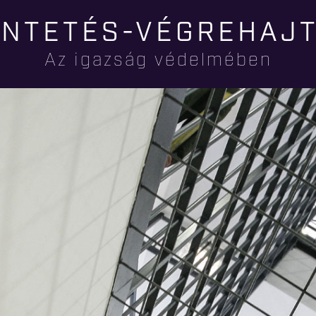
Ugrás a
NTETÉS-VÉGREHAJ
tartalomra
Az igazság védelmében