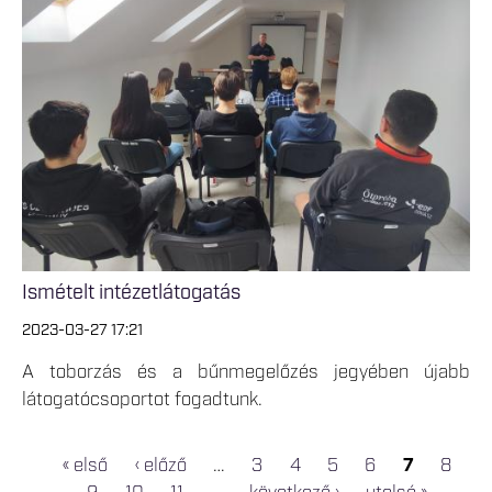
Ismételt intézetlátogatás
2023-03-27 17:21
A toborzás és a bűnmegelőzés jegyében újabb
látogatócsoportot fogadtunk.
« első
‹ előző
…
3
4
5
6
7
8
OLDALAK