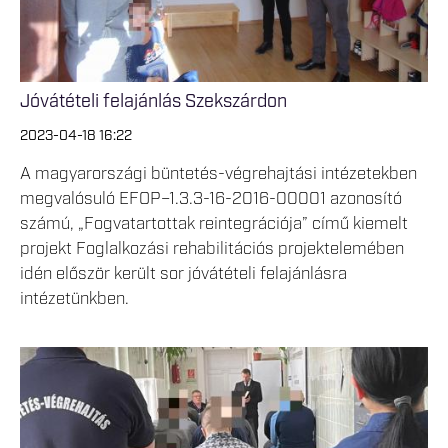
Jóvátételi felajánlás Szekszárdon
2023-04-18 16:22
A magyarországi büntetés-végrehajtási intézetekben
megvalósuló EFOP–1.3.3-16-2016-00001 azonosító
számú, „Fogvatartottak reintegrációja” című kiemelt
projekt Foglalkozási rehabilitációs projektelemében
idén először került sor jóvátételi felajánlásra
intézetünkben.