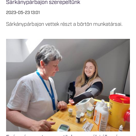
Sárkánypárbajon szerepeltünk
2023-05-23 13:01
Sárkánypárbajon vettek részt a börtön munkatársai.