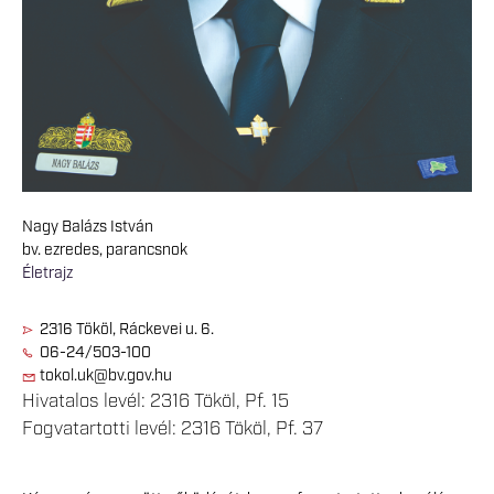
Nagy Balázs István
bv. ezredes, parancsnok
Életrajz
2316 Tököl, Ráckevei u. 6.
06-24/503-100
tokol.uk@bv.gov.hu
Hivatalos levél: 2316 Tököl, Pf. 15
Fogvatartotti levél: 2316 Tököl, Pf. 37