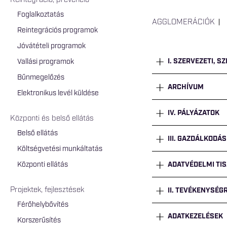
Reintegráció, prevenció
Foglalkoztatás
AGGLOMERÁCIÓK
Reintegrációs programok
Jóvátételi programok
I. SZERVEZETI, S
Vallási programok
Bűnmegelőzés
ARCHÍVUM
Elektronikus levél küldése
IV. PÁLYÁZATOK
Központi és belső ellátás
Belső ellátás
III. GAZDÁLKODÁS
Költségvetési munkáltatás
Központi ellátás
ADATVÉDELMI TIS
Projektek, fejlesztések
II. TEVÉKENYSÉ
Férőhelybővítés
ADATKEZELÉSEK
Korszerűsítés