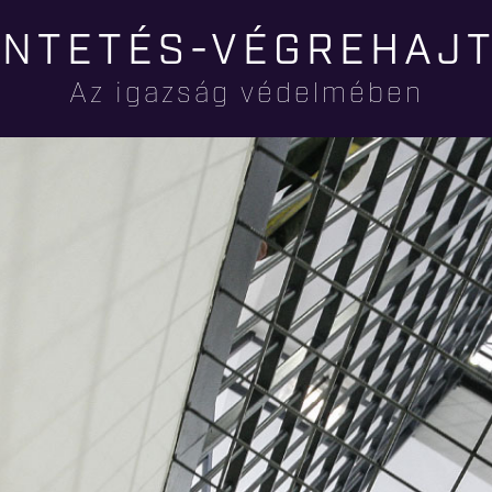
Ugrás a
NTETÉS-VÉGREHAJ
tartalomra
Az igazság védelmében