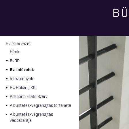
BÜ
Jelenlegi hely
Bv. szervezet
Hírek
BvOP
Bv. intézetek
Intézmények
Bv. Holding Kft.
Központi Ellátó Szerv
A büntetés-végrehajtás története
A büntetés-végrehajtás
védőszentje