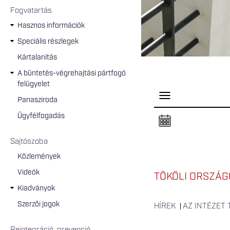
Fogvatartás
Hasznos információk
Speciális részlegek
Kártalanítás
A büntetés-végrehajtási pártfogó
felügyelet
P
Panasziroda
a
n
Ügyfélfogadás
e
l
n
Sajtószoba
y
i
Közlemények
t
á
Videók
s
TÖKÖLI ORSZÁGO
a
Kiadványok
Szerzői jogok
HÍREK
AZ INTÉZET