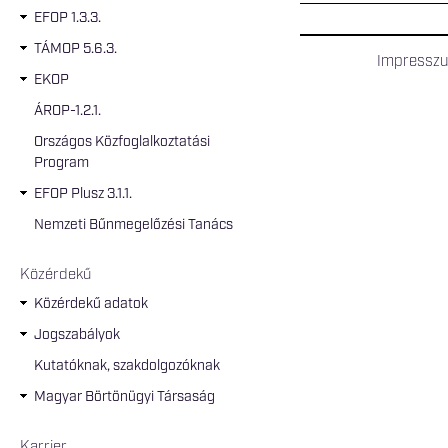
EFOP 1.3.3.
TÁMOP 5.6.3.
Impressz
EKOP
ÁROP-1.2.1.
Országos Közfoglalkoztatási
Program
EFOP Plusz 3.1.1.
Nemzeti Bűnmegelőzési Tanács
Közérdekű
Közérdekű adatok
Jogszabályok
Kutatóknak, szakdolgozóknak
Magyar Börtönügyi Társaság
Karrier