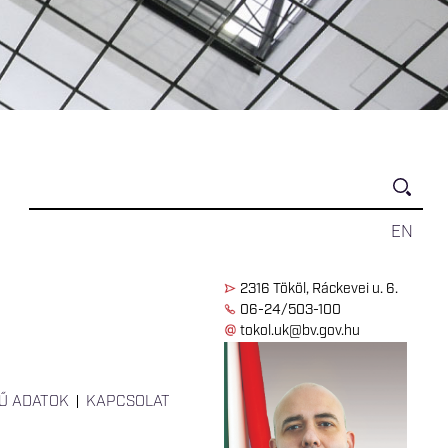
EN
2316 Tököl, Ráckevei u. 6.
06-24/503-100
tokol.uk@bv.gov.hu
Ű ADATOK
KAPCSOLAT