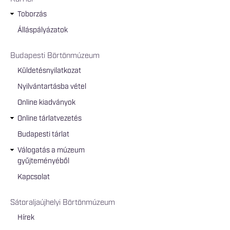
Toborzás
Álláspályázatok
Budapesti Börtönmúzeum
Küldetésnyilatkozat
Nyilvántartásba vétel
Online kiadványok
Online tárlatvezetés
Budapesti tárlat
Válogatás a múzeum
gyűjteményéből
Kapcsolat
Sátoraljaújhelyi Börtönmúzeum
Hírek