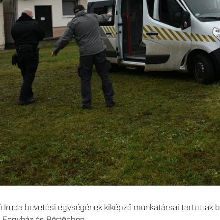
Iroda bevetési egységének kiképző munkatársai tartottak b
i Fegyház és Börtönben.