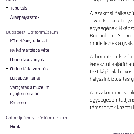
Toborzás
A szakmai felkészü
Álláspályázatok
olyan kritikus hel
egységének kiképző
Budapesti Börtönmúzeum
Börtönben. A rende
Küldetésnyilatkozat
modelleztek a gyako
Nyilvántartásba vétel
A bemutató középpo
Online kiadványok
keresztül sajátíth
Online tárlatvezetés
taktikájának helyes
Budapesti tárlat
helyszínbiztosítás 
Válogatás a múzeum
A szakemberek elm
gyűjteményéből
egységesen tudjana
Kapcsolat
társszervek közötti
Sátoraljaújhelyi Börtönmúzeum
Hírek