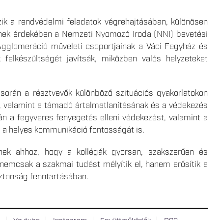
ik a rendvédelmi feladatok végrehajtásában, különösen
Ennek érdekében a Nemzeti Nyomozó Iroda (NNI) bevetési
Agglomeráció műveleti csoportjainak a Váci Fegyház és
felkészültségét javítsák, miközben valós helyzeteket
során a résztvevők különböző szituációs gyakorlatokon
, valamint a támadó ártalmatlanításának és a védekezés
án a fegyveres fenyegetés elleni védekezést, valamint a
 a helyes kommunikáció fontosságát is.
nek ahhoz, hogy a kollégák gyorsan, szakszerűen és
nemcsak a szakmai tudást mélyítik el, hanem erősítik a
iztonság fenntartásában.