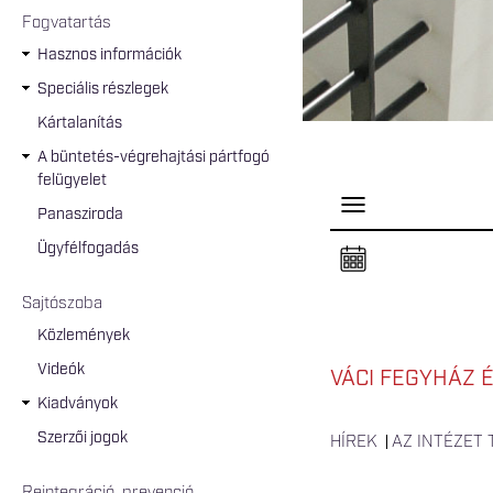
Fogvatartás
Hasznos információk
Speciális részlegek
Kártalanítás
A büntetés-végrehajtási pártfogó
felügyelet
P
Panasziroda
a
n
Ügyfélfogadás
e
l
n
Sajtószoba
y
i
Közlemények
t
á
Videók
s
VÁCI FEGYHÁZ 
a
Kiadványok
Szerzői jogok
HÍREK
AZ INTÉZET