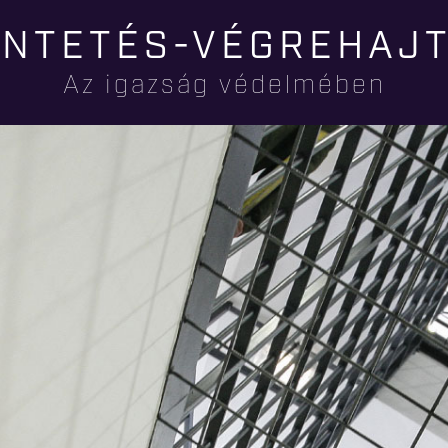
Ugrás a
NTETÉS-VÉGREHAJ
tartalomra
Az igazság védelmében