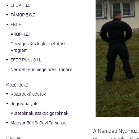
EFOP 1.3.3.
TÁMOP 5.6.3.
EKOP
ÁROP-1.2.1.
Országos Közfoglalkoztatási
Program
EFOP Plusz 3.1.1.
Nemzeti Bűnmegelőzési Tanács
Közérdekű
Közérdekű adatok
Jogszabályok
Kutatóknak, szakdolgozóknak
Magyar Börtönügyi Társaság
A Nemzeti Nyomozó 
csoportjainak a Vác
Karrier