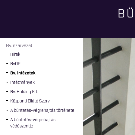
BÜ
Jelenlegi hely
Bv. szervezet
Hírek
BvOP
Bv. intézetek
Intézmények
Bv. Holding Kft.
Központi Ellátó Szerv
A büntetés-végrehajtás története
A büntetés-végrehajtás
védőszentje