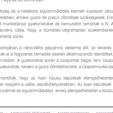
ltség és a hatékony együttműködés kiemelt szerepet játsz
yzetekben, amikor gyors és precíz döntések szükségesek. 
 munkatársai gyakorlatokat és bemutatót tartottak a IV. 
zvény célja, hogy a büntetés-végrehajtási szakemberek 
rlatok során.
ntjában a rabszállító gépjármű védelme állt, az oktatás 
atták el a fegyveres támadás esetén alkalmazandó teendőket
 módjait. A gyakorlatok során a csoportok tagjai nem csup
gyakorolták, hanem a gyors döntéshozatal, a csapatmunka és
ondták, hogy az ilyen típusú képzések elengedhetetle
k reagálni a valós veszélyhelyzetekben. Az ilyen képzések 
 bizalmat és együttműködést, amely elengedhetetlen a közb