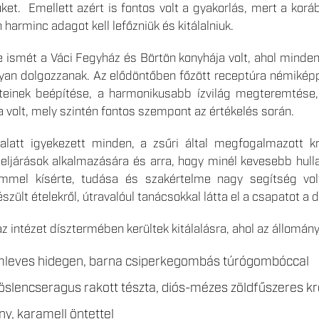
süket. Emellett azért is fontos volt a gyakorlás, mert a korá
harminc adagot kell lefőzniük és kitálalniuk.
e ismét a Váci Fegyház és Börtön konyhája volt, ahol minde
an dolgozzanak. Az elődöntőben főzött receptúra némiképp f
teinek beépítése, a harmonikusabb ízvilág megteremtése,
volt, mely szintén fontos szempont az értékelés során.
latt igyekezett minden, a zsűri által megfogalmazott kri
eljárások alkalmazására és arra, hogy minél kevesebb hull
emmel kísérte, tudása és szakértelme nagy segítség vol
zült ételekről, útravalóul tanácsokkal látta el a csapatot a
 az intézet dísztermében kerültek kitálalásra, ahol az állom
émleves hidegen, barna csiperkegombás túrógombóccal
öslencseragus rakott tészta, diós-mézes zöldfűszeres 
, karamell öntettel