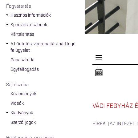
Fogvatartás
Hasznos információk
Speciális részlegek
Kártalanítás
A büntetés-végrehajtási pártfogó
felügyelet
P
Panasziroda
a
n
Ügyfélfogadás
e
l
n
Sajtószoba
y
i
Közlemények
t
á
Videók
s
VÁCI FEGYHÁZ 
a
Kiadványok
Szerzői jogok
HÍREK
AZ INTÉZET