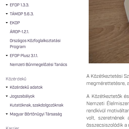
EFOP 1.3.3.
TÁMOP 5.6.3.
EKOP
ÁROP-1.2.1.
Országos Közfoglalkoztatási
Program
EFOP Plusz 3.1.1.
Nemzeti Bűnmegelőzési Tanács
A Közétkeztetési Sz
Közérdekű
megmérettetésre, az
Közérdekű adatok
A Közétkeztetők é
Jogszabályok
Nemzeti Élelmiszer
Kutatóknak, szakdolgozóknak
rendkívül motiválta
Magyar Börtönügyi Társaság
volt, szeretnének 
összecsiszolódik a 
Karrier