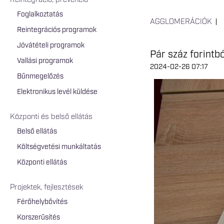
Reintegráció, prevenció
Foglalkoztatás
AGGLOMERÁCIÓK
Reintegrációs programok
Jóvátételi programok
Pár száz forintb
Vallási programok
2024-02-26 07:17
Bűnmegelőzés
Elektronikus levél küldése
Központi és belső ellátás
Belső ellátás
Költségvetési munkáltatás
Központi ellátás
Projektek, fejlesztések
Férőhelybővítés
Korszerűsítés