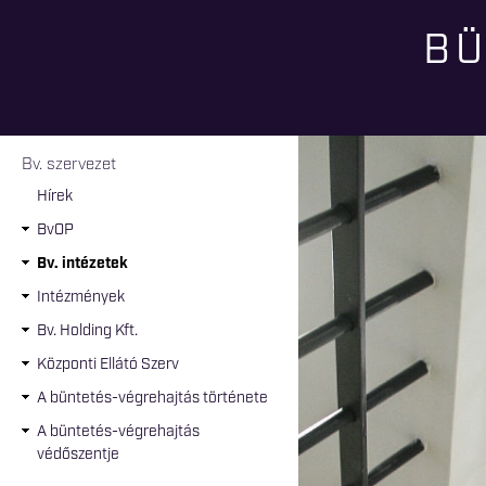
BÜ
Jelenlegi hely
Bv. szervezet
Hírek
BvOP
Bv. intézetek
Intézmények
Bv. Holding Kft.
Központi Ellátó Szerv
A büntetés-végrehajtás története
A büntetés-végrehajtás
védőszentje