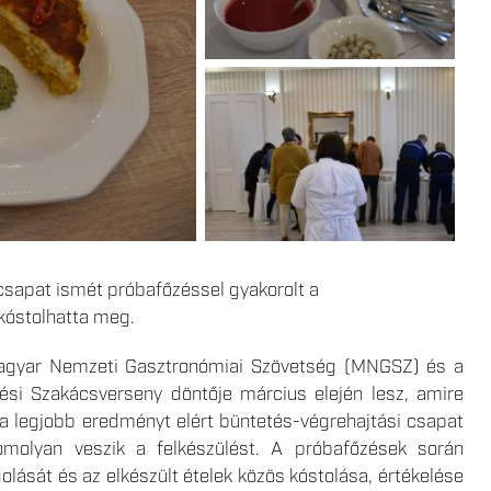
csapat ismét próbafőzéssel gyakorolt a
 kóstolhatta meg.
agyar Nemzeti Gasztronómiai Szövetség (MNGSZ) és a
tési Szakácsverseny döntője március elején lesz, amire
n a legjobb eredményt elért büntetés-végrehajtási csapat
komolyan veszik a felkészülést. A próbafőzések során
ását és az elkészült ételek közös kóstolása, értékelése