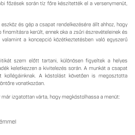
bbi főzések során tíz főre készítették el a versenymenüt,
n eszköz és gép a csapat rendelkezésére állt ahhoz, hogy
inomításra került, ennek oka a zsűri észrevételeinek és
 valamint a koncepció közétkeztetésben való egyszerű
tikát szem előtt tartani, különösen figyeltek a helyes
adék keletkezzen a kivitelezés során. A munkát a csapat
t kollégáinknak. A kóstolást követően is megosztotta
 döntőre vonatkozóan.
ány már izgatottan várta, hogy megkóstolhassa a menüt:
krémmel