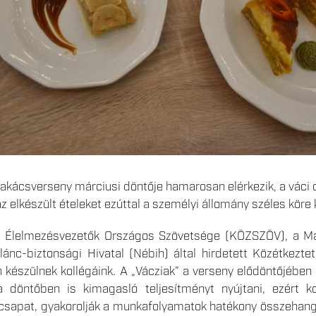
akácsverseny márciusi döntője hamarosan elérkezik, a váci 
 elkészült ételeket ezúttal a személyi állomány széles köre
s Élelmezésvezetők Országos Szövetsége (KÖZSZÖV), a M
lánc-biztonsági Hivatal (Nébih) által hirdetett Közétkezte
n készülnek kollégáink. A „Vácziak” a verseny elődöntőjébe
a döntőben is kimagasló teljesítményt nyújtani, ezért 
csapat, gyakorolják a munkafolyamatok hatékony összehangol