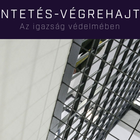
Ugrás a
NTETÉS-VÉGREHAJ
tartalomra
Az igazság védelmében