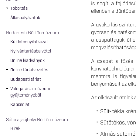
is segíti a fejlődé
Toborzás
ellenben a döntőben 
Álláspályázatok
A gyakorlás színter
gyorsan és hatékony
Budapesti Börtönmúzeum
a csapattagok ötle
Küldetésnyilatkozat
megvalósíthatósága 
Nyilvántartásba vétel
Online kiadványok
A csapat a főzés a
konyhatechnológiai 
Online tárlatvezetés
mentora is figyel
Budapesti tárlat
benyomásait az elkés
Válogatás a múzeum
gyűjteményéből
Az elkészült ételek
Kapcsolat
Sült-cékla kr
Sátoraljaújhelyi Börtönmúzeum
Sütőtökös, vör
Hírek
Almás sütemény