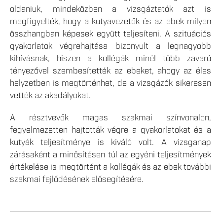
oldaniuk, mindeközben a vizsgáztatók azt is
megfigyelték, hogy a kutyavezetők és az ebek milyen
összhangban képesek együtt teljesíteni. A szituációs
gyakorlatok végrehajtása bizonyult a legnagyobb
kihívásnak, hiszen a kollégák minél több zavaró
tényezővel szembesítették az ebeket, ahogy az éles
helyzetben is megtörténhet, de a vizsgázók sikeresen
vették az akadályokat.
A résztvevők magas szakmai színvonalon,
fegyelmezetten hajtották végre a gyakorlatokat és a
kutyák teljesítménye is kiváló volt. A vizsganap
zárásaként a minősítésen túl az egyéni teljesítmények
értékelése is megtörtént a kollégák és az ebek további
szakmai fejlődésének elősegítésére.