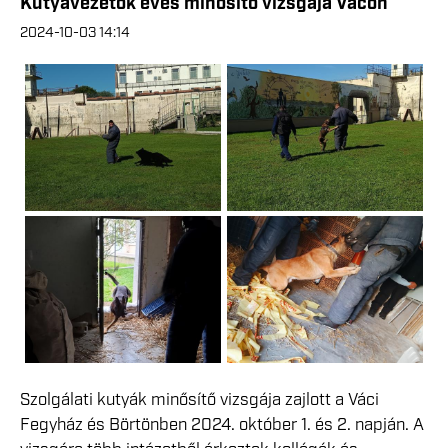
Kutyavezetők éves minősítő vizsgája Vácon
2024-10-03 14:14
Szolgálati kutyák minősítő vizsgája zajlott a Váci
Fegyház és Börtönben 2024. október 1. és 2. napján. A