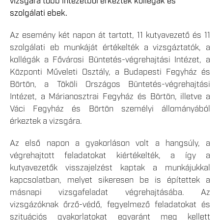
vizsgára több intézetből érkeztek kollégák és
szolgálati ebek.
Az esemény két napon át tartott, 11 kutyavezető és 11
szolgálati eb munkáját értékelték a vizsgáztatók, a
kollégák a Fővárosi Büntetés-végrehajtási Intézet, a
Központi Műveleti Osztály, a Budapesti Fegyház és
Börtön, a Tököli Országos Büntetés-végrehajtási
Intézet, a Márianosztrai Fegyház és Börtön, illetve a
Váci Fegyház és Börtön személyi állományából
érkeztek a vizsgára.
Az első napon a gyakorláson volt a hangsúly, a
végrehajtott feladatokat kiértékelték, a így a
kutyavezetők visszajelzést kaptak a munkájukkal
kapcsolatban, melyet sikeresen be is építettek a
másnapi vizsgafeladat végrehajtásába. Az
vizsgázóknak őrző-védő, fegyelmező feladatokat és
szituációs gyakorlatokat egyaránt meg kellett