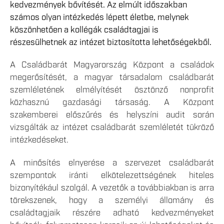
kedvezmények bővítését. Az elmúlt időszakban
számos olyan intézkedés lépett életbe, melynek
köszönhetően a kollégák családtagjai is
részesülhetnek az intézet biztosította lehetőségekből.
A Családbarát Magyarország Központ a családok
megerősítését, a magyar társadalom családbarát
szemléletének elmélyítését ösztönző nonprofit
közhasznú gazdasági társaság. A Központ
szakemberei előszűrés és helyszíni audit során
vizsgálták az intézet családbarát szemléletét tükröző
intézkedéseket.
A minősítés elnyerése a szervezet családbarát
szempontok iránti elkötelezettségének hiteles
bizonyítékául szolgál. A vezetők a továbbiakban is arra
törekszenek, hogy a személyi állomány és
családtagjaik részére adható kedvezményeket