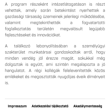
A program részeként intézetlátogatáson is részt
vehettek, amely során betekintést nyerhettek a
gazdasági társaság üzemeinek jelenlegi működésébe,
valamint megtekinthették a fogvatartotti
foglalkoztatás területén megvalósult legújabb
fejlesztéseket és innovációkat.
A találkozó lebonyolításában a személyügyi
szakterület munkatársai gondoskodtak arról, hogy
minden vendég jól érezze magát, sokukkal még
dolgoztak is együtt, ami szintén megalapozta a jó
hangulatot. A régi kollégák felelevenítették közös
emlékeket és megosztották nyugdíjas éveik élményeit
is.
Impresszum
Adatkezelési tájékoztató
Akadálymentesség