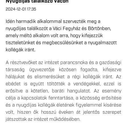
Nyugdíjas találkozó Vácon
2024-12-01 17:35
Idén harmadik alkalommal szervezték meg a
nyugdíjas találkozót a Váci Fegyház és Börtönben,
amely méltó alkalom volt arra, hogy kifejezzük
tiszteletünket és megbecsülésünket a nyugalmazott
kollégák iránt.
A résztvevőket az intézet parancsnoka és a gazdasági
társaság ügyvezetője közösen fogadta, kifejezve
hálájukat és elismerésüket a régi kollégák iránt. Az
ebédet is együtt töltötték a vendégekkel, ezzel is
erősítve a kötetlen, baráti hangulatot. Az esemény
célja a kapcsolatok fenntartása, a közösség erősítése
és a nyugdíjas kollégák életének figyelemmel kísérése
volt, hiszen ők hosszú éveken át jelentős szerepet
játszottak az intézet működésében.