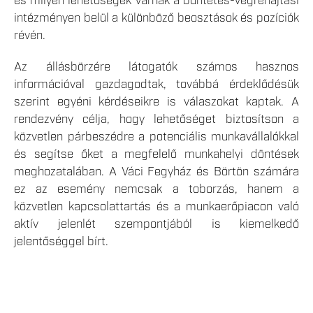
és milyen lehetőségek várnak a büntetés-végrehajtási
intézményen belül a különböző beosztások és pozíciók
révén.
Az állásbörzére látogatók számos hasznos
információval gazdagodtak, továbbá érdeklődésük
szerint egyéni kérdéseikre is válaszokat kaptak. A
rendezvény célja, hogy lehetőséget biztosítson a
közvetlen párbeszédre a potenciális munkavállalókkal
és segítse őket a megfelelő munkahelyi döntések
meghozatalában. A Váci Fegyház és Börtön számára
ez az esemény nemcsak a toborzás, hanem a
közvetlen kapcsolattartás és a munkaerőpiacon való
aktív jelenlét szempontjából is kiemelkedő
jelentőséggel bírt.