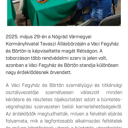
2025. május 29-én a Nógrád Vármegyei
Kormányhivatal Tavaszi Állásbörzéjén a Váci Fegyház
és Börtön is képviseltette magát Rétságon. A
toborzáson több rendvédelmi szerv is jelen volt,
azonban a Váci Fegyház és Börtön standja különösen
nagy érdeklődésnek örvendett.
A Váci Fegyház és Börtön személyügyi és titkársági
osztályvezetője személyesen válaszolt minden
kérdésre és részletes tájékoztatást adott a büntetés-
végrehajtási szervezeten belüli karrierlehetőségekről.
Az érdeklődők megtudhatták, milyen a felvételi eljárás
folyamata, mik a legfontosabb alkalmazási feltételek