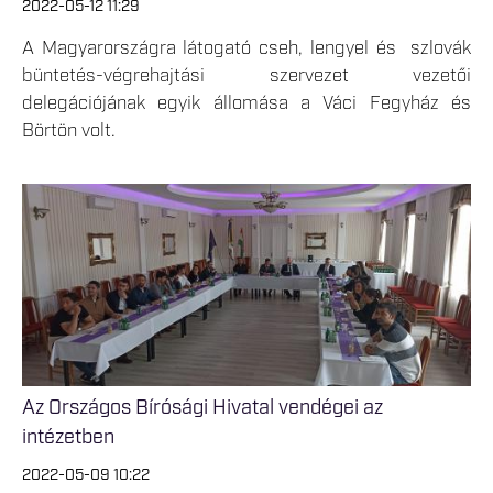
2022-05-12 11:29
A Magyarországra látogató cseh, lengyel és szlovák
büntetés-végrehajtási szervezet vezetői
delegációjának egyik állomása a Váci Fegyház és
Börtön volt.
Az Országos Bírósági Hivatal vendégei az
intézetben
2022-05-09 10:22