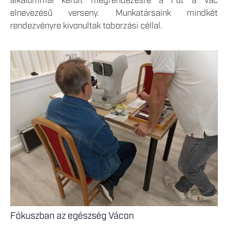
alkalommal került megrendezésre a Fut a Vác
elnevezésű verseny. Munkatársaink mindkét
rendezvényre kivonultak toborzási céllal.
Fókuszban az egészség Vácon