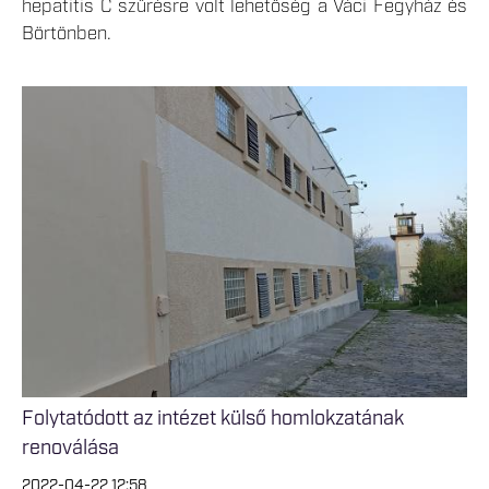
hepatitis C szűrésre volt lehetőség a Váci Fegyház és
Börtönben.
Folytatódott az intézet külső homlokzatának
renoválása
2022-04-22 12:58