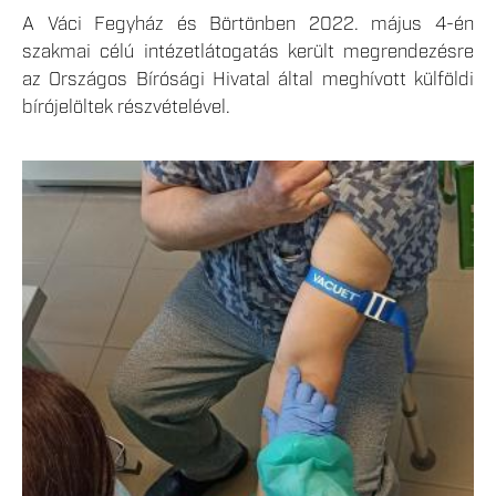
A Váci Fegyház és Börtönben 2022. május 4-én
szakmai célú intézetlátogatás került megrendezésre
az Országos Bírósági Hivatal által meghívott külföldi
bírójelöltek részvételével.