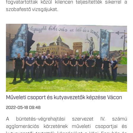
fogvatartottak közül kilencen teljesítették sikerrel a
szobafestő vizsgájukat.
Műveleti csoport és kutyavezetők képzése Vácon
2022-05-18 09:48
A büntetés-végrehajtási szervezet IV. számú
agglomerációs körzetének műveleti csoportjai és