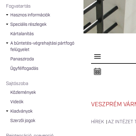
Fogvatartás
Hasznos információk
Speciális részlegek
Kártalanítás
A büntetés-végrehajtási pártfogó
felügyelet
P
Panasziroda
a
n
Ügyfélfogadás
e
l
n
Sajtószoba
y
i
Közlemények
t
á
Videók
s
VESZPRÉM VÁRM
a
Kiadványok
Szerzői jogok
HÍREK
AZ INTÉZET