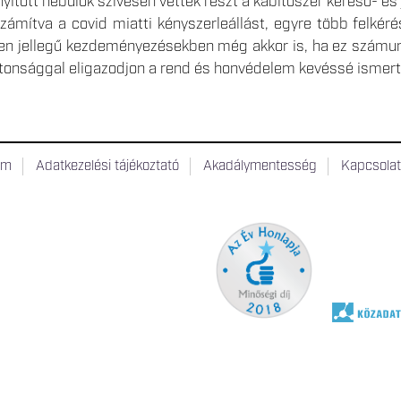
yitott nebulók szívesen vettek részt a kábítószer kereső- és 
zámítva a covid miatti kényszerleállást, egyre több felké
yen jellegű kezdeményezésekben még akkor is, ha ez számunkr
onsággal eligazodjon a rend és honvédelem kevéssé ismert 
um
Adatkezelési tájékoztató
Akadálymentesség
Kapcsola