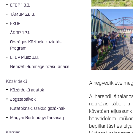
EFOP 1.3.3.
TÁMOP 5.6.3.
EKOP
ÁROP-1.2.1.
Országos Közfoglalkoztatási
Program
EFOP Plusz 3.1.1.
Nemzeti Bűnmegelőzési Tanács
Közérdekű
A negyedik éve meg
Közérdekű adatok
A herendi általáno
Jogszabályok
napközis tábort a 
Kutatóknak, szakdolgozóknak
követően eljussun
Magyar Börtönügyi Társaság
honvédelem működé
bepillantást és oly
Karrier