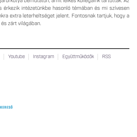
járőrkutya bemutatón, amit lelkes kollégáink tartottak. Az
rés érkezik intézetünkbe hasonló témában és mi szívesen
a extra leterheltséget jelent. Fontosnak tartjuk, hogy a
és zárt világában.
t
Youtube
Instagram
Együttműködők
RSS