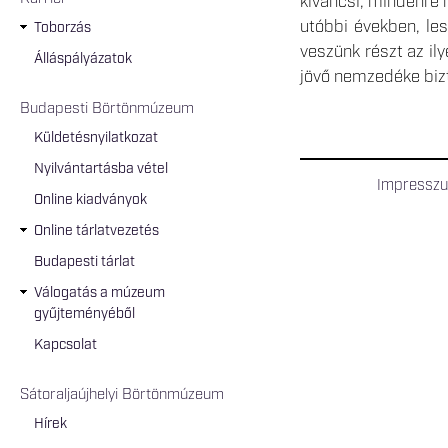
kíváncsi, mindenre n
utóbbi években, les
Toborzás
veszünk részt az il
Álláspályázatok
jövő nemzedéke bizt
Budapesti Börtönmúzeum
Küldetésnyilatkozat
Nyilvántartásba vétel
Impressz
Online kiadványok
Online tárlatvezetés
Budapesti tárlat
Válogatás a múzeum
gyűjteményéből
Kapcsolat
Sátoraljaújhelyi Börtönmúzeum
Hírek