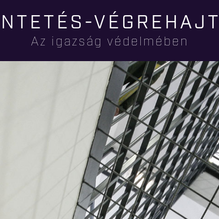
Ugrás a
NTETÉS-VÉGREHAJ
tartalomra
Az igazság védelmében