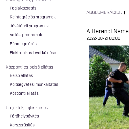
Reintegráció, prevenció
Foglalkoztatás
AGGLOMERÁCIÓK
Reintegrációs programok
Jóvátételi programok
A Herendi Német
Vallási programok
2022-06-21 00:00
Bűnmegelőzés
Elektronikus levél küldése
Központi és belső ellátás
Belső ellátás
Költségvetési munkáltatás
Központi ellátás
Projektek, fejlesztések
Férőhelybővítés
Korszerűsítés