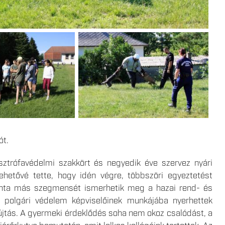
ót.
sztrófavédelmi szakkört és negyedik éve szervez nyári
lehetővé tette, hogy idén végre, többszöri egyeztetést
onta más szegmensét ismerhetik meg a hazai rend- és
s polgári védelem képviselőinek munkájába nyerhettek
újtás. A gyermeki érdeklődés soha nem okoz csalódást, a