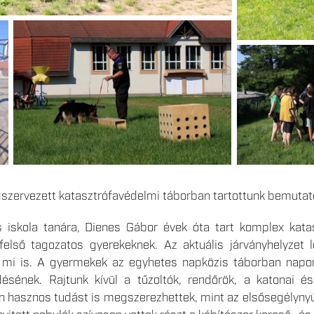
szervezett katasztrófavédelmi táborban tartottunk bemutat
s iskola tanára, Dienes Gábor évek óta tart komplex kata
felső tagozatos gyerekeknek. Az aktuális járványhelyzet 
k mi is. A gyermekek az egyhetes napközis táborban nap
sének. Rajtunk kívül a tűzoltók, rendőrök, a katonai é
an hasznos tudást is megszerezhettek, mint az elsősegélyny