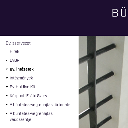
BÜ
Jelenlegi hely
Bv. szervezet
Hírek
BvOP
Bv. intézetek
Intézmények
Bv. Holding Kft.
Központi Ellátó Szerv
A büntetés-végrehajtás története
A büntetés-végrehajtás
védőszentje