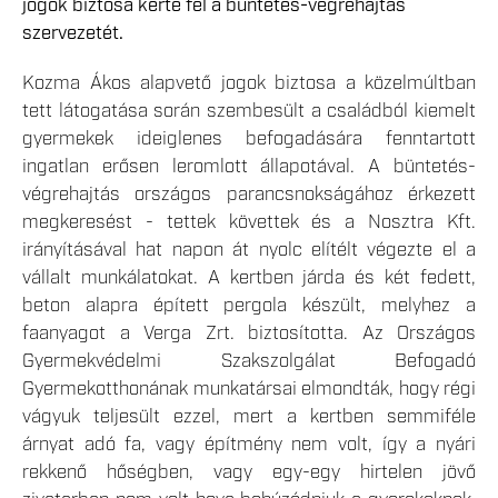
jogok biztosa kérte fel a büntetés-végrehajtás
szervezetét.
Kozma Ákos alapvető jogok biztosa a közelmúltban
tett látogatása során szembesült a családból kiemelt
gyermekek ideiglenes befogadására fenntartott
ingatlan erősen leromlott állapotával. A büntetés-
végrehajtás országos parancsnokságához érkezett
megkeresést - tettek követtek és a Nosztra Kft.
irányításával hat napon át nyolc elítélt végezte el a
vállalt munkálatokat. A kertben járda és két fedett,
beton alapra épített pergola készült, melyhez a
faanyagot a Verga Zrt. biztosította. Az Országos
Gyermekvédelmi Szakszolgálat Befogadó
Gyermekotthonának munkatársai elmondták, hogy régi
vágyuk teljesült ezzel, mert a kertben semmiféle
árnyat adó fa, vagy építmény nem volt, így a nyári
rekkenő hőségben, vagy egy-egy hirtelen jövő