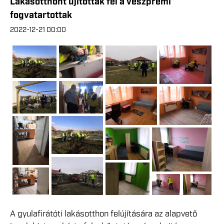
Lakásotthont újítottak fel a veszprémi
fogvatartottak
2022-12-21 00:00
A gyulafirátóti lakásotthon felújítására az alapvető