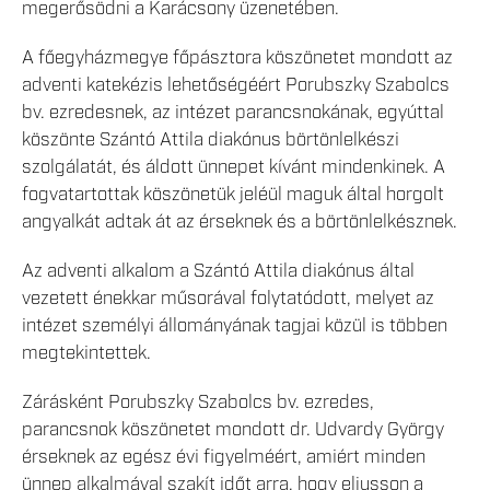
megerősödni a Karácsony üzenetében.
A főegyházmegye főpásztora köszönetet mondott az
adventi katekézis lehetőségéért Porubszky Szabolcs
bv. ezredesnek, az intézet parancsnokának, egyúttal
köszönte Szántó Attila diakónus börtönlelkészi
szolgálatát, és áldott ünnepet kívánt mindenkinek. A
fogvatartottak köszönetük jeléül maguk által horgolt
angyalkát adtak át az érseknek és a börtönlelkésznek.
Az adventi alkalom a Szántó Attila diakónus által
vezetett énekkar műsorával folytatódott, melyet az
intézet személyi állományának tagjai közül is többen
megtekintettek.
Zárásként Porubszky Szabolcs bv. ezredes,
parancsnok köszönetet mondott dr. Udvardy György
érseknek az egész évi figyelméért, amiért minden
ünnep alkalmával szakít időt arra, hogy eljusson a