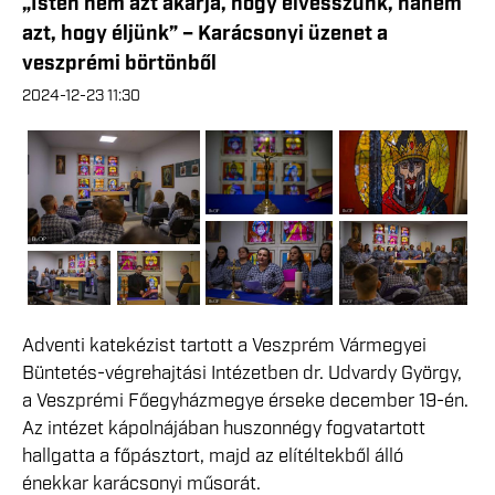
„Isten nem azt akarja, hogy elvesszünk, hanem
azt, hogy éljünk” – Karácsonyi üzenet a
veszprémi börtönből
2024-12-23 11:30
Adventi katekézist tartott a Veszprém Vármegyei
Büntetés-végrehajtási Intézetben dr. Udvardy György,
a Veszprémi Főegyházmegye érseke december 19-én.
Az intézet kápolnájában huszonnégy fogvatartott
hallgatta a főpásztort, majd az elítéltekből álló
énekkar karácsonyi műsorát.