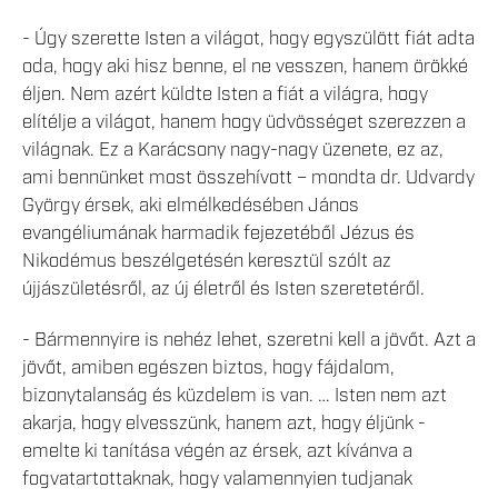
- Úgy szerette Isten a világot, hogy egyszülött fiát adta
oda, hogy aki hisz benne, el ne vesszen, hanem örökké
éljen. Nem azért küldte Isten a fiát a világra, hogy
elítélje a világot, hanem hogy üdvösséget szerezzen a
világnak. Ez a Karácsony nagy-nagy üzenete, ez az,
ami bennünket most összehívott – mondta dr. Udvardy
György érsek, aki elmélkedésében János
evangéliumának harmadik fejezetéből Jézus és
Nikodémus beszélgetésén keresztül szólt az
újjászületésről, az új életről és Isten szeretetéről.
- Bármennyire is nehéz lehet, szeretni kell a jövőt. Azt a
jövőt, amiben egészen biztos, hogy fájdalom,
bizonytalanság és küzdelem is van. … Isten nem azt
akarja, hogy elvesszünk, hanem azt, hogy éljünk -
emelte ki tanítása végén az érsek, azt kívánva a
fogvatartottaknak, hogy valamennyien tudjanak