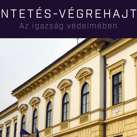
Ugrás a
NTETÉS-VÉGREHAJ
tartalomra
Az igazság védelmében