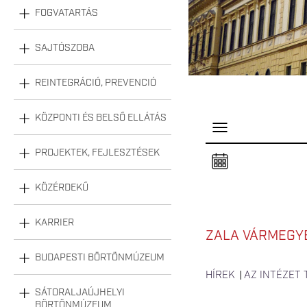
FOGVATARTÁS
SAJTÓSZOBA
REINTEGRÁCIÓ, PREVENCIÓ
KÖZPONTI ÉS BELSŐ ELLÁTÁS
P
a
n
PROJEKTEK, FEJLESZTÉSEK
e
l
n
KÖZÉRDEKŰ
y
i
t
á
KARRIER
s
ZALA VÁRMEGYE
a
BUDAPESTI BÖRTÖNMÚZEUM
HÍREK
AZ INTÉZET
SÁTORALJAÚJHELYI
BÖRTÖNMÚZEUM