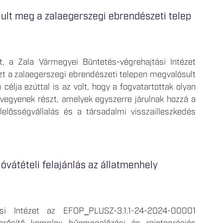
ult meg a zalaegerszegi ebrendészeti telep
t, a Zala Vármegyei Büntetés-végrehajtási Intézet
zt a zalaegerszegi ebrendészeti telepen megvalósult
célja ezúttal is az volt, hogy a fogvatartottak olyan
egyenek részt, amelyek egyszerre járulnak hozzá a
elősségvállalás és a társadalmi visszailleszkedés
óvátételi felajánlás az állatmenhely
si Intézet az EFOP_PLUSZ-3.1.1-24-2024-00001