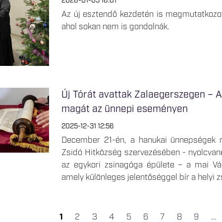
2026-01-05 16:01
Az új esztendő kezdetén is megmutatkozott
ahol sokan nem is gondolnák.
Új Tórát avattak Zalaegerszegen – A 
magát az ünnepi eseményen
2025-12-31 12:56
December 21-én, a hanukai ünnepségek ré
Zsidó Hitközség szervezésében - nyolcvan
az egykori zsinagóga épülete – a mai Vár
amely különleges jelentőséggel bír a helyi 
1
2
3
4
5
6
7
8
9
…