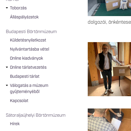
Toborzás
Álláspályázatok
dolgozói, önkéntese
Budapesti Börtönmúzeum
Küldetésnyilatkozat
Nyilvántartásba vétel
Online kiadványok
Online tárlatvezetés
Budapesti tárlat
Válogatás a múzeum
gyűjteményéből
Kapcsolat
Sátoraljaújhelyi Börtönmúzeum
Hírek