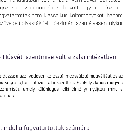
ges hangulatban telt a Zala Vármegyei Büntetés-
megszokott versmondások helyett egy merészebb,
ogvatartottak nem klasszikus költeményeket, hanem
zövegeit olvasták fel – őszintén, személyesen, olykor
Húsvéti szentmise volt a zalai intézetben
ordozza: a szenvedésen keresztül megszülető megváltást és az
s-végrehajtási Intézet falai között dr. Székely János megyés
entmisét, amely különleges lelki élményt nyújtott mind a
 számára.
 indul a fogvatartottak számára