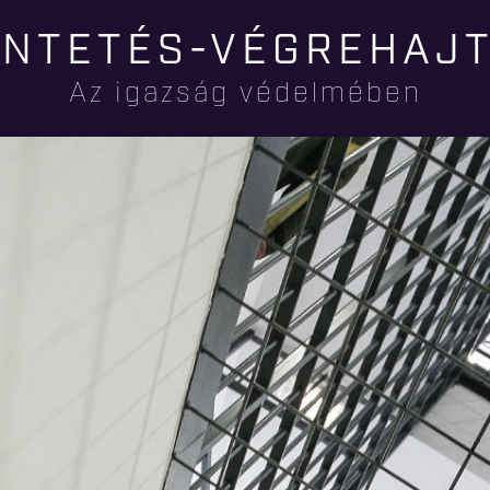
Ugrás a
NTETÉS-VÉGREHAJ
tartalomra
Az igazság védelmében