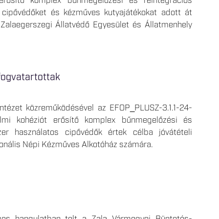
erősítő komplex bűnmegelőzési és reintegrációs
 cipővédőket és kézműves kutyajátékokat adott át
 Zalaegerszegi Állatvédő Egyesület és Állatmenhely
fogvatartottak
Intézet közreműködésével az EFOP_PLUSZ-3.1.1-24-
mi kohéziót erősítő komplex bűnmegelőzési és
er használatos cipővédők értek célba jóvátételi
gionális Népi Kézműves Alkotóház számára.