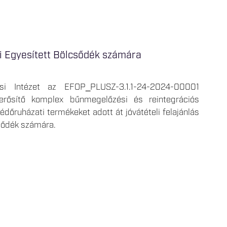
gi Egyesített Bölcsődék számára
si Intézet az EFOP_PLUSZ-3.1.1-24-2024-00001
erősítő komplex bűnmegelőzési és reintegrációs
őruházati termékeket adott át jóvátételi felajánlás
csődék számára.