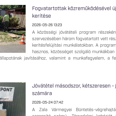
Fogvatartottak közreműködésével új
kerítése
2026-05-26 13:23
A közösségi jóvátételi program részekén
szervezésében három fogvatartott vett rés
kerítésfelújítási munkálatokban. A program 
hasznos, közösséget szolgáló munkákban v
állapotának javításához, valamint a munkafegyelem, a fel
Jóvátétel másodszor, kétszeresen - j
számára
2026-05-24 07:42
A Zala Vármegyei Büntetés-végrehajtá