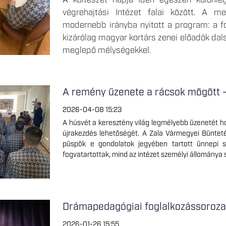
A költészet napja idén egészen különle
végrehajtási Intézet falai között. A 
modernebb irányba nyitott a program: a f
kizárólag magyar kortárs zenei előadók dals
meglepő mélységekkel.
A remény üzenete a rácsok mögött – 
2026-04-08 15:23
A húsvét a keresztény világ legmélyebb üzenetét h
újrakezdés lehetőségét. A Zala Vármegyei Bünteté
püspök e gondolatok jegyében tartott ünnepi sz
fogvatartottak, mind az intézet személyi állománya
Drámapedagógiai foglalkozássorozat
2026-01-26 15:55