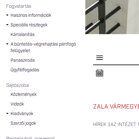
Fogvatartás
Hasznos információk
Speciális részlegek
Kártalanítás
A büntetés-végrehajtási pártfogó
felügyelet
P
Panasziroda
a
n
Ügyfélfogadás
e
l
n
Sajtószoba
y
i
Közlemények
t
á
Videók
s
ZALA VÁRMEGYE
a
Kiadványok
Szerzői jogok
HÍREK
AZ INTÉZET