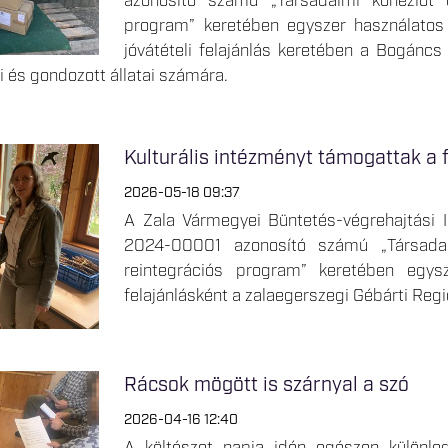
azonosító számú „Társadalmi kohéziót 
program” keretében egyszer használatos
jóvátételi felajánlás keretében a Bogáncs
i és gondozott állatai számára.
Kulturális intézményt támogattak a 
2026-05-18 09:37
A Zala Vármegyei Büntetés-végrehajtási 
2024-00001 azonosító számú „Társadal
reintegrációs program” keretében egysz
felajánlásként a zalaegerszegi Gébárti Re
Rácsok mögött is szárnyal a szó
2026-04-16 12:40