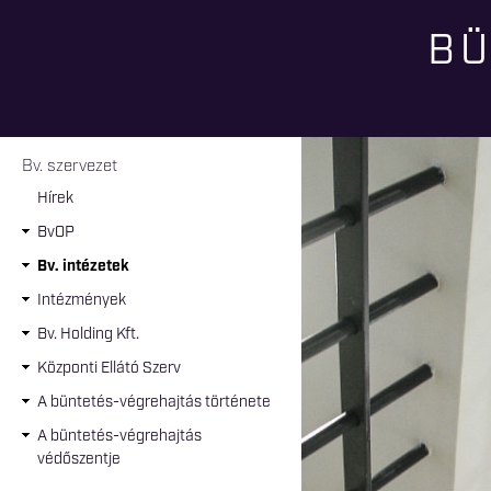
BÜ
Jelenlegi hely
Bv. szervezet
Hírek
BvOP
Bv. intézetek
Intézmények
Bv. Holding Kft.
Központi Ellátó Szerv
A büntetés-végrehajtás története
A büntetés-végrehajtás
védőszentje