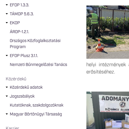
EFOP 1.3.3.
TÁMOP 5.6.3.
EKOP
ÁROP-1.2.1.
Országos Közfoglalkoztatási
Program
EFOP Plusz 3.1.1.
helyi intézmények 
Nemzeti Bűnmegelőzési Tanács
erősítéséhez.
Közérdekű
Közérdekű adatok
Jogszabályok
Kutatóknak, szakdolgozóknak
Magyar Börtönügyi Társaság
Karrier