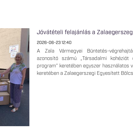
Jóvátételi felajánlás a Zalaegersze
2026-06-23 12:40
A Zala Vármegyei Büntetés-végrehajtá
azonosító számú „Társadalmi kohéziót 
program” keretében egyszer használatos véd
keretében a Zalaegerszegi Egyesített Böl