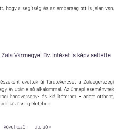
, hogy a segítség és az emberség ott is jelen van,
Zala Vármegyei Bv. Intézet is képviseltette
szeként avattak új Tóratekercset a Zalaegerszegi
egy év után első alkalommal. Az ünnepi eseménynek
osi hangverseny- és kiállítóterem – adott otthont,
zsidó közösség életében.
következő ›
utolsó »