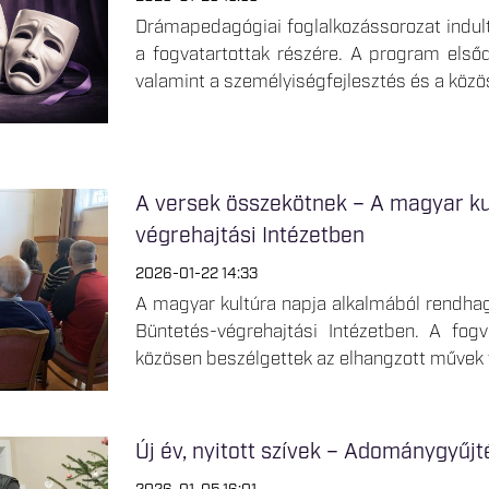
Drámapedagógiai foglalkozássorozat indult
a fogvatartottak részére. A program elsőd
valamint a személyiségfejlesztés és a köz
A versek összekötnek – A magyar ku
végrehajtási Intézetben
2026-01-22 14:33
A magyar kultúra napja alkalmából rendha
Büntetés-végrehajtási Intézetben. A fog
közösen beszélgettek az elhangzott művek t
Új év, nyitott szívek – Adománygyűjt