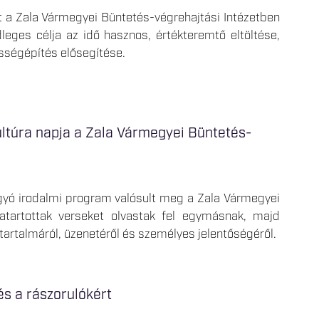
 a Zala Vármegyei Büntetés-végrehajtási Intézetben
leges célja az idő hasznos, értékteremtő eltöltése,
össégépítés elősegítése.
ltúra napja a Zala Vármegyei Büntetés-
gyó irodalmi program valósult meg a Zala Vármegyei
vatartottak verseket olvastak fel egymásnak, majd
artalmáról, üzenetéről és személyes jelentőségéről.
és a rászorulókért