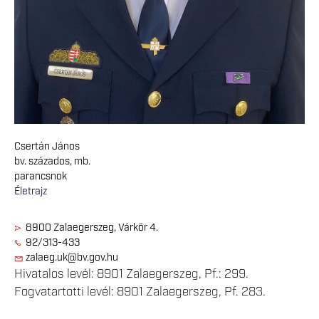
Csertán János
bv. százados, mb.
parancsnok
Életrajz
8900 Zalaegerszeg, Várkör 4.
92/313-433
zalaeg.uk@bv.gov.hu
Hivatalos levél: 8901 Zalaegerszeg, Pf.: 299.
Fogvatartotti levél: 8901 Zalaegerszeg, Pf. 283.