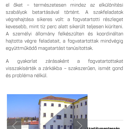
el őket – természetesen mindez az elkülönítési
szabályok betartásával történt. A szakfeladatok
végrehajtása sikeres volt: a fogvatartotti részleget
kevesebb, mint tíz perc alatt sikerült teljesen kiüríteni.
A személyi állomány felkészülten és koordináltan
hajtotta végre feladatait, a fogvatartottak mindvégig
együttműködő magatartást tanúsítottak.
A gyakorlat zárásaként a fogvatartottakat
visszakísérték a zárkákba – szakszerűen, ismét gond
és probléma nélkül.
Impresszum
Adatkezelési tájékoztató
Akadálymentesség