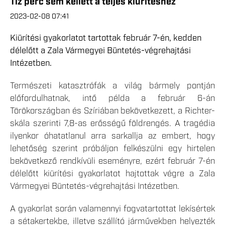
Tíz perc sem kellett a teljes kiürítéshez
2023-02-08 07:41
Kiürítési gyakorlatot tartottak február 7-én, kedden
délelőtt a Zala Vármegyei Büntetés-végrehajtási
Intézetben.
Természeti katasztrófák a világ bármely pontján
előfordulhatnak, intő példa a február 6-án
Törökországban és Szíriában bekövetkezett, a Richter-
skála szerinti 7,8-as erősségű földrengés. A tragédia
ilyenkor óhatatlanul arra sarkallja az embert, hogy
lehetőség szerint próbáljon felkészülni egy hirtelen
bekövetkező rendkívüli eseményre, ezért február 7-én
délelőtt kiürítési gyakorlatot hajtottak végre a Zala
Vármegyei Büntetés-végrehajtási Intézetben.
A gyakorlat során valamennyi fogvatartottat lekísértek
a sétakertekbe, illetve szállító járművekben helyezték