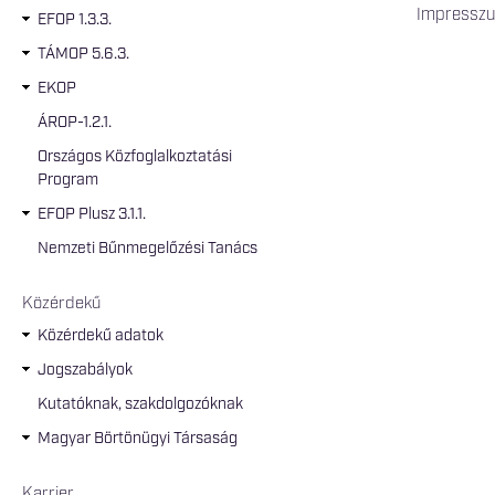
Impressz
EFOP 1.3.3.
TÁMOP 5.6.3.
EKOP
ÁROP-1.2.1.
Országos Közfoglalkoztatási
Program
EFOP Plusz 3.1.1.
Nemzeti Bűnmegelőzési Tanács
Közérdekű
Közérdekű adatok
Jogszabályok
Kutatóknak, szakdolgozóknak
Magyar Börtönügyi Társaság
Karrier