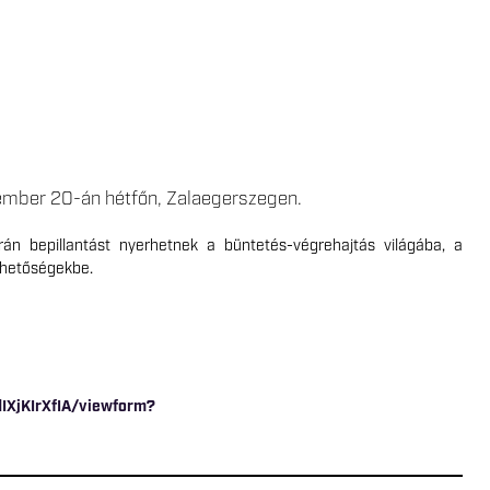
ovember 20-án hétfőn, Zalaegerszegen.
rán bepillantást nyerhetnek a büntetés-végrehajtás világába, a
lehetőségekbe.
IXjKIrXfIA/viewform?