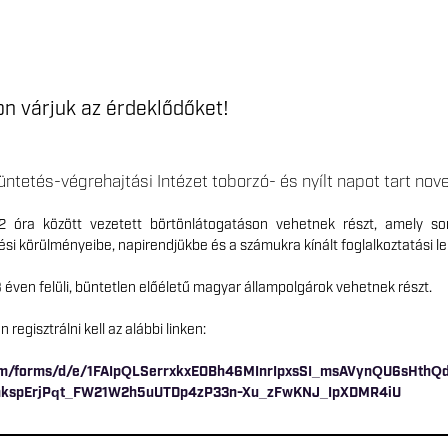
on várjuk az érdeklődőket!
ntetés-végrehajtási Intézet toborzó- és nyílt napot tart n
2 óra között vezetett börtönlátogatáson vehetnek részt, amely so
ési körülményeibe, napirendjükbe és a számukra kínált foglalkoztatási 
éven felüli, büntetlen előéletű magyar állampolgárok vehetnek részt.
regisztrálni kell az alábbi linken:
com/forms/d/e/1FAIpQLSerrxkxEOBh46MInrIpxsSI_msAVynQU6sHthQd
mkspErjPqt_FW21W2h5uUTDp4zP33n-Xu_zFwKNJ_IpXDMR4iU