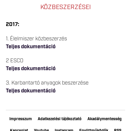
KÖZBESZERZÉSEI
2017:
1. Élelmiszer közbeszerzés
Teljes dokumentáció
2 ESCO
Teljes dokumentáció
3. Karbantartó anyagok beszerzése
Teljes dokumentáció
Impresszum
Adatkezelési tájékoztató
Akadálymentesség
Kapcsolat
Youtube
Instagram
Együttműködők
RSS