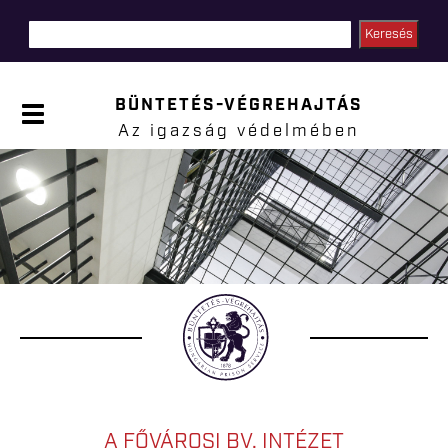
Ugrás a
tartalomra
BÜNTETÉS-VÉGREHAJTÁS
P
a
Az igazság védelmében
n
e
l
Jelenlegi hely
n
y
i
t
á
s
a
A FŐVÁROSI BV. INTÉZET