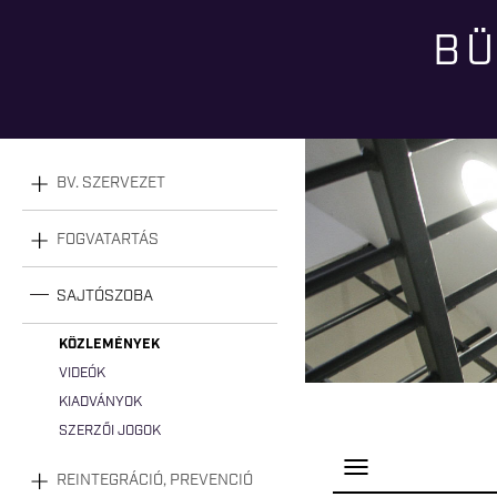
BÜ
Jelenlegi hely
BV. SZERVEZET
FOGVATARTÁS
SAJTÓSZOBA
KÖZLEMÉNYEK
VIDEÓK
KIADVÁNYOK
SZERZŐI JOGOK
P
REINTEGRÁCIÓ, PREVENCIÓ
a