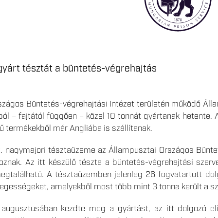
gyárt tésztát a büntetés-végrehajtás
szágos Büntetés-végrehajtási Intézet területén működő Álla
ól – fajtától függően – közel 10 tonnát gyártanak hetente. Az
ű termékekből már Angliába is szállítanak.
. nagymajori tésztaüzeme az Állampusztai Országos Büntetés
goznak. Az itt készülő tészta a büntetés-végrehajtási szer
gtalálható. A tésztaüzemben jelenleg 26 fogvatartott dolgo
legességeket, amelyekből most több mint 3 tonna került a s
augusztusában kezdte meg a gyártást, az itt dolgozó elít