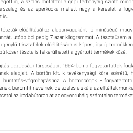
agettiig, a széles metélttől a gépi tarhonyáig szinte min
rszalag és az eperkocka mellett nagy a kereslet a fogvat
 is.
tészták előállításához alapanyagaként jó minőségű magyar
onnát, utóbbiból pedig 7 ezer kilogrammot. A tésztaüzem a 
igénylő tésztafélék előállítására is képes, így új termék
pú kóser tészta is felkerülhetett a gyártott termékek közé.
jtás gazdasági társaságait 1994-ben a fogvatartottak fog
ának alapjait. A börtön kft.-k tevékenységi köre sokrétű
a büntetés-végrehajtáshoz. A börtöncégek – fogvatartot
ek, baromfit nevelnek, de széles a skála az elítéltek munkav
cstól az irodabútoron át az egyenruháig számtalan terméket 