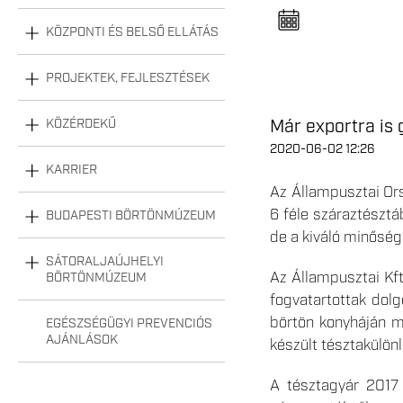
n
e
l
KÖZPONTI ÉS BELSŐ ELLÁTÁS
n
y
i
PROJEKTEK, FEJLESZTÉSEK
t
á
s
Már exportra is 
KÖZÉRDEKŰ
a
2020-06-02 12:26
KARRIER
Az Állampusztai Or
6 féle száraztésztáb
BUDAPESTI BÖRTÖNMÚZEUM
de a kiváló minőség
SÁTORALJAÚJHELYI
Az Állampusztai Kft
BÖRTÖNMÚZEUM
fogvatartottak dol
börtön konyháján me
EGÉSZSÉGÜGYI PREVENCIÓS
AJÁNLÁSOK
készült tésztakülön
A tésztagyár 2017 