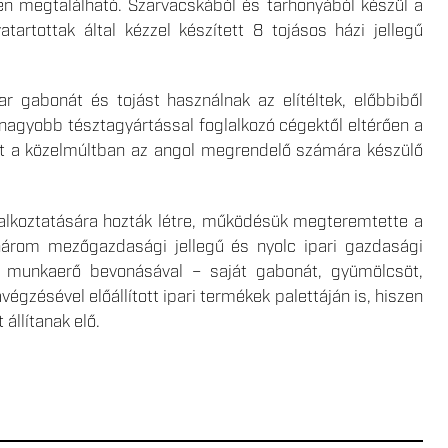
den megtalálható. Szarvacskából és tarhonyából készül a
artottak által kézzel készített 8 tojásos házi jellegű
 gabonát és tojást használnak az elítéltek, előbbiből
nagyobb tésztagyártással foglalkozó cégektől eltérően a
ként a közelmúltban az angol megrendelő számára készülő
lalkoztatására hozták létre, működésük megteremtette a
, három mezőgazdasági jellegű és nyolc ipari gazdasági
ti munkaerő bevonásával – saját gabonát, gyümölcsöt,
égzésével előállított ipari termékek palettáján is, hiszen
állítanak elő.