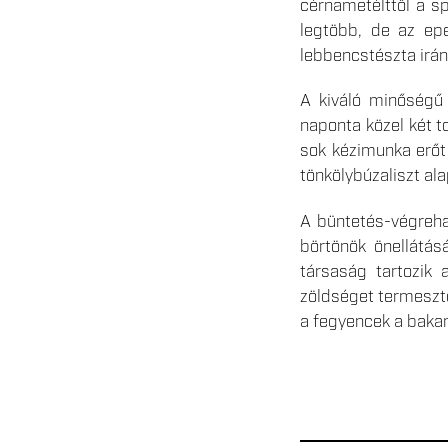
cérnametélttől a sp
legtöbb, de az epe
lebbencstészta iránt
A kiváló minőségű 
naponta közel két t
sok kézimunka erőt 
tönkölybúzaliszt ala
A büntetés-végreha
börtönök önellátás
társaság tartozik 
zöldséget termeszten
a fegyencek a bakan