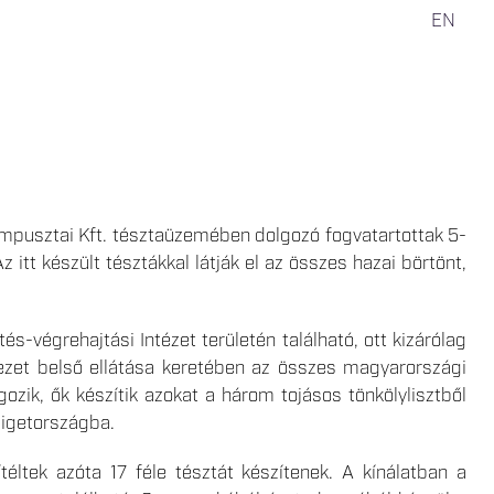
EN
mpusztai Kft. tésztaüzemében dolgozó fogvatartottak 5-
 itt készült tésztákkal látják el az összes hazai börtönt,
-végrehajtási Intézet területén található, ott kizárólag
vezet belső ellátása keretében az összes magyarországi
zik, ők készítik azokat a három tojásos tönkölylisztből
zigetországba.
éltek azóta 17 féle tésztát készítenek. A kínálatban a