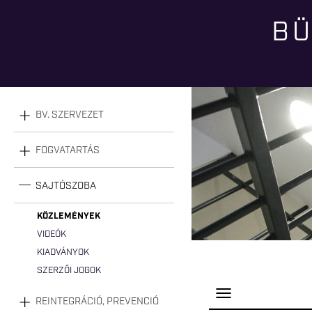
BÜ
Jelenlegi hely
BV. SZERVEZET
FOGVATARTÁS
SAJTÓSZOBA
KÖZLEMÉNYEK
VIDEÓK
KIADVÁNYOK
SZERZŐI JOGOK
P
REINTEGRÁCIÓ, PREVENCIÓ
a