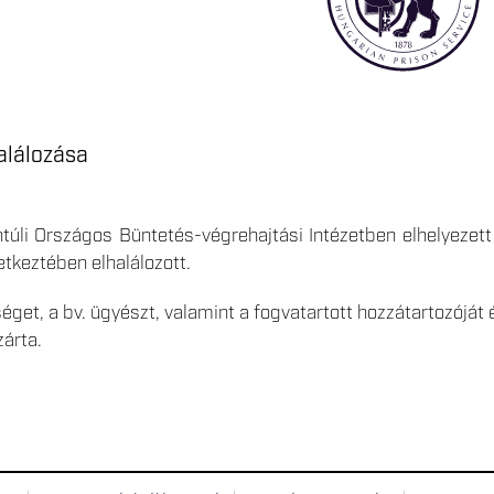
alálozása
úli Országos Büntetés-végrehajtási Intézetben elhelyezett
tkeztében elhalálozott.
éget, a bv. ügyészt, valamint a fogvatartott hozzátartozóját é
árta.