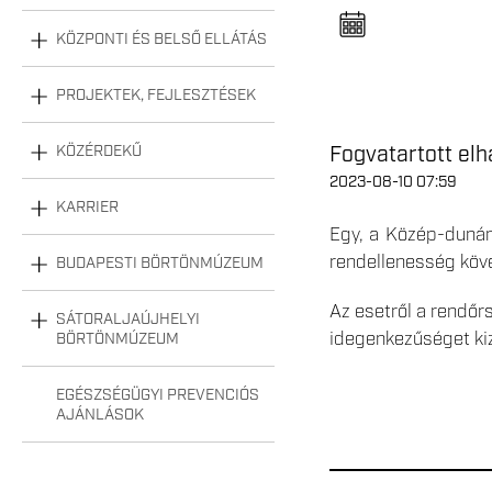
n
e
l
KÖZPONTI ÉS BELSŐ ELLÁTÁS
n
y
i
PROJEKTEK, FEJLESZTÉSEK
t
á
s
Fogvatartott elh
KÖZÉRDEKŰ
a
2023-08-10 07:59
KARRIER
Egy, a Közép-dunánt
rendellenesség köve
BUDAPESTI BÖRTÖNMÚZEUM
Az esetről a rendőrs
SÁTORALJAÚJHELYI
idegenkezűséget kiz
BÖRTÖNMÚZEUM
EGÉSZSÉGÜGYI PREVENCIÓS
AJÁNLÁSOK