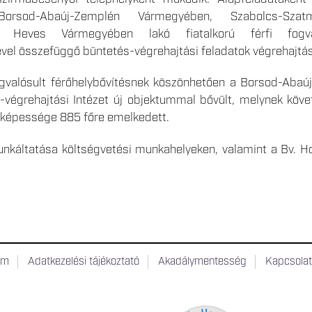
rsod-Abaúj-Zemplén Vármegyében, Szabolcs-Szatm
Heves Vármegyében lakó fiatalkorú férfi fogvat
el összefüggő büntetés-végrehajtási feladatok végrehajtás
valósult férőhelybővítésnek köszönhetően a Borsod-Abaú
végrehajtási Intézet új objektummal bővült, melynek köve
óképessége 885 főre emelkedett.
nkáltatása költségvetési munkahelyeken, valamint a Bv. Ho
um
Adatkezelési tájékoztató
Akadálymentesség
Kapcsola