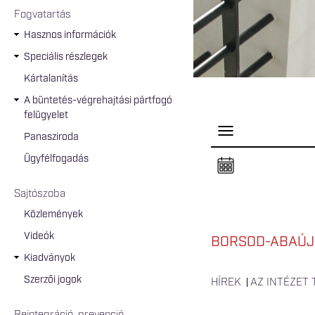
Fogvatartás
Hasznos információk
Speciális részlegek
Kártalanítás
A büntetés-végrehajtási pártfogó
felügyelet
P
Panasziroda
a
n
Ügyfélfogadás
e
l
n
Sajtószoba
y
i
Közlemények
t
á
Videók
s
BORSOD-ABAÚJ
a
Kiadványok
Szerzői jogok
HÍREK
AZ INTÉZET