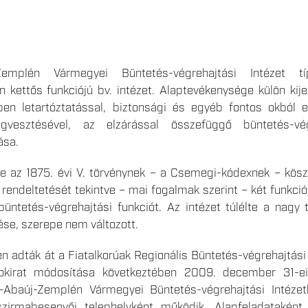
Zemplén Vármegyei Büntetés-végrehajtási Intézet t
n kettős funkciójú bv. intézet. Alaptevékenysége külön kijel
en letartóztatással, biztonsági és egyéb fontos okból el
ágvesztésével, az elzárással összefüggő büntetés-vég
ása.
ése az 1875. évi V. törvénynek – a Csemegi-kódexnek – kös
rendeltetését tekintve – mai fogalmak szerint – két funkciót 
büntetés-végrehajtási funkciót. Az intézet túlélte a nagy 
tése, szerepe nem változott.
 adták át a Fiatalkorúak Regionális Büntetés-végrehajtási 
okirat módosítása következtében 2009. december 31-ei 
-Abaúj-Zemplén Vármegyei Büntetés-végrehajtási Intézet
zirmabesenyői telephelyként működik. Alapfeladataként b