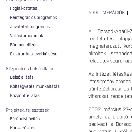
Reintegráció, prevenció
Foglalkoztatás
AGGLOMERÁCIÓK
Reintegrációs programok
Jóvátételi programok
A Borsod-Abaúj-
Vallási programok
rendeltetése alapjá
Bűnmegelőzés
meghatározott körb
elítéltek szabads
Elektronikus levél küldése
feladatok végrehajt
Központi és belső ellátás
Az intézet létesít
Belső ellátás
létesítmény eredeti 
Költségvetési munkáltatás
büntetőeljárási és 
Központi ellátás
viharokat, rendelte
2002. március 27-én
Projektek, fejlesztések
amely az alapító 
Férőhelybővítés
beolvadt a Borsod
Korszerűsítés
augusztus 15-től s