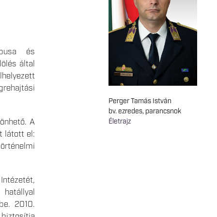
ípusa és
ölés által
helyezett
rehajtási
Perger Tamás István
bv. ezredes, parancsnok
zönhető. A
Életrajz
látott el:
történelmi
Intézetét,
hatállyal
be. 2010.
iztosítja