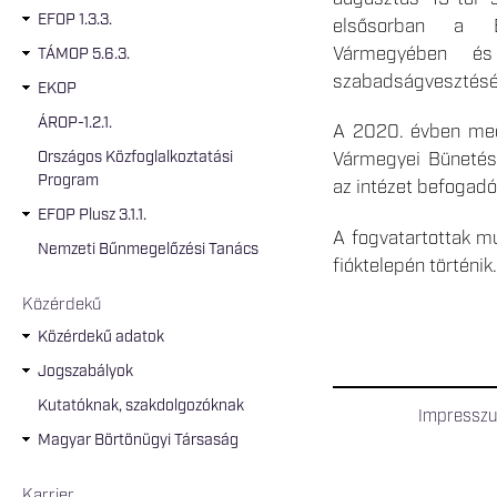
EFOP 1.3.3.
elsősorban a Bo
Vármegyében és 
TÁMOP 5.6.3.
szabadságvesztésév
EKOP
ÁROP-1.2.1.
A 2020. évben meg
Országos Közfoglalkoztatási
Vármegyei Bünetés-
Program
az intézet befogad
EFOP Plusz 3.1.1.
A fogvatartottak mu
Nemzeti Bűnmegelőzési Tanács
fióktelepén történik.
Közérdekű
Közérdekű adatok
Jogszabályok
Kutatóknak, szakdolgozóknak
Impressz
Magyar Börtönügyi Társaság
Karrier