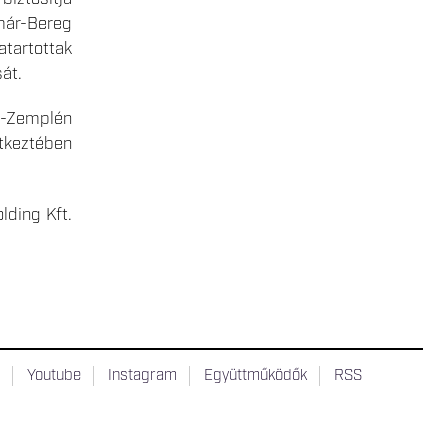
ár-Bereg
artottak
át.
j-Zemplén
tkeztében
lding Kft.
t
Youtube
Instagram
Együttműködők
RSS