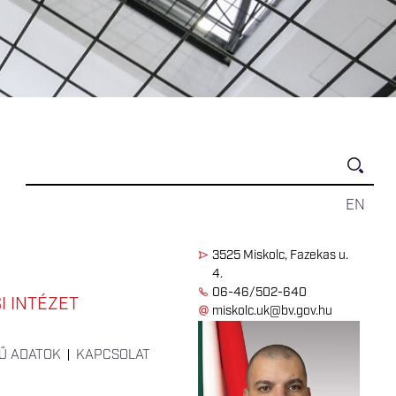
EN
3525 Miskolc, Fazekas u.
4.
06-46/502-640
 INTÉZET
miskolc.uk@bv.gov.hu
Ű ADATOK
KAPCSOLAT