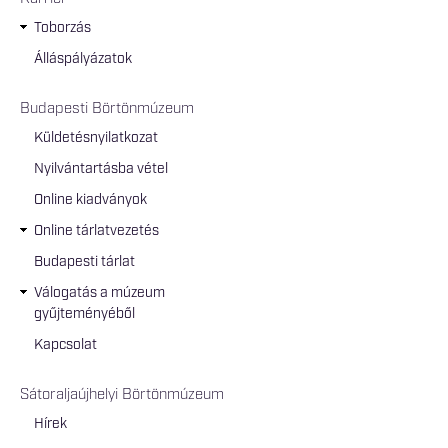
Toborzás
Álláspályázatok
Budapesti Börtönmúzeum
Küldetésnyilatkozat
Nyilvántartásba vétel
Online kiadványok
Online tárlatvezetés
Budapesti tárlat
Válogatás a múzeum
gyűjteményéből
Kapcsolat
Sátoraljaújhelyi Börtönmúzeum
Hírek