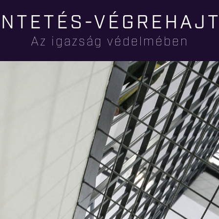
Ugrás a
NTETÉS-VÉGREHAJ
tartalomra
Az igazság védelmében