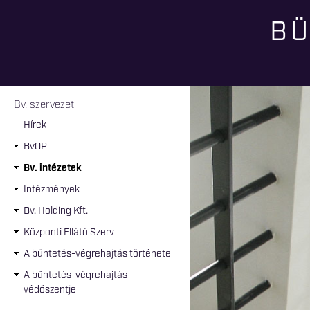
BÜ
Jelenlegi hely
Bv. szervezet
Hírek
BvOP
Bv. intézetek
Intézmények
Bv. Holding Kft.
Központi Ellátó Szerv
A büntetés-végrehajtás története
A büntetés-végrehajtás
védőszentje