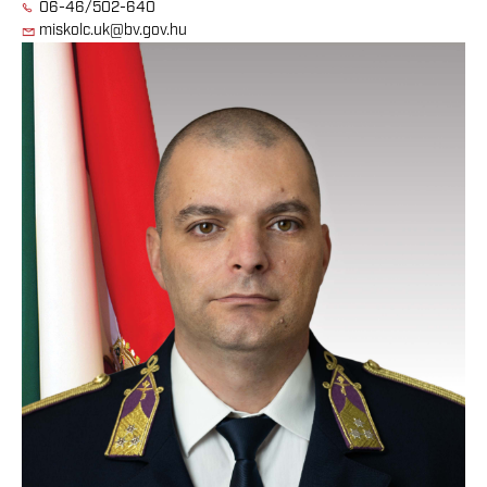
06-46/502-640
miskolc.uk@bv.gov.hu