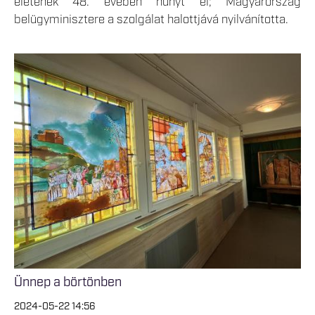
életének 48. évében hunyt el; Magyarország
belügyminisztere a szolgálat halottjává nyilvánította.
Ünnep a börtönben
2024-05-22 14:56