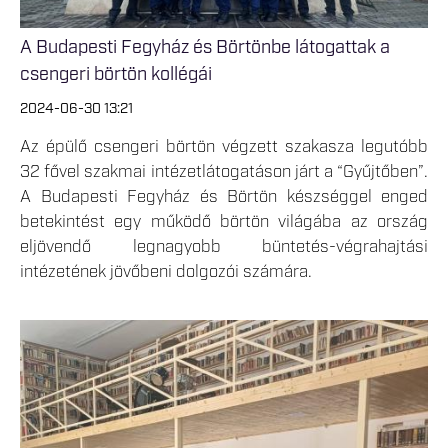
A Budapesti Fegyház és Börtönbe látogattak a
csengeri börtön kollégái
2024-06-30 13:21
Az épülő csengeri börtön végzett szakasza legutóbb
32 fővel szakmai intézetlátogatáson járt a “Gyűjtőben”.
A Budapesti Fegyház és Börtön készséggel enged
betekintést egy működő börtön világába az ország
eljövendő legnagyobb büntetés-végrahajtási
intézetének jövőbeni dolgozói számára.