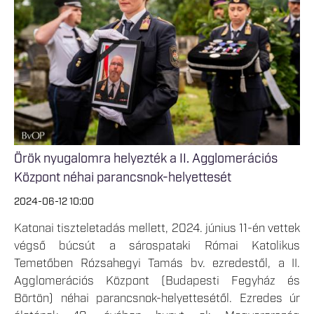
Örök nyugalomra helyezték a II. Agglomerációs
Központ néhai parancsnok-helyettesét
2024-06-12 10:00
Katonai tiszteletadás mellett, 2024. június 11-én vettek
végső búcsút a sárospataki Római Katolikus
Temetőben Rózsahegyi Tamás bv. ezredestől, a II.
Agglomerációs Központ (Budapesti Fegyház és
Börtön) néhai parancsnok-helyettesétől. Ezredes úr