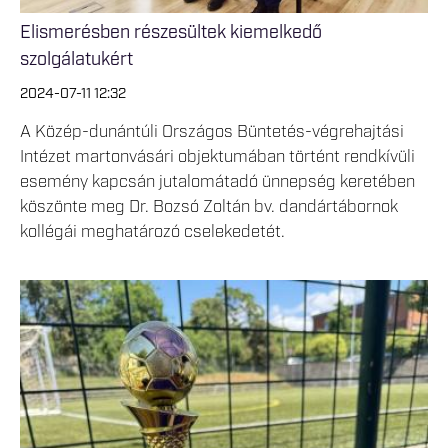
Elismerésben részesültek kiemelkedő
szolgálatukért
2024-07-11 12:32
A Közép-dunántúli Országos Büntetés-végrehajtási
Intézet martonvásári objektumában történt rendkívüli
esemény kapcsán jutalomátadó ünnepség keretében
köszönte meg Dr. Bozsó Zoltán bv. dandártábornok
kollégái meghatározó cselekedetét.