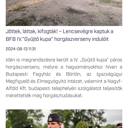
Jöttek, láttak, kifogták! – Lencsevégre kaptuk a
BFB IV.”Gyűjtő kupa” horgászverseny indulóit
2024-06-13 11:31
Idén is megrendezésre került a IV. „Gyűjtő kupa” páros
horgászverseny, melyre a hagyományokhoz híven a
Budapesti Fegyház és Börtön, az Igazságügyi
Megfigyelő és Elmegyógyító Intézet, valamint a Nagyf-
Alföld Kft. budapesti telephelyén szolgálatot teljesítők
mérettették meg horgásztudásukat.