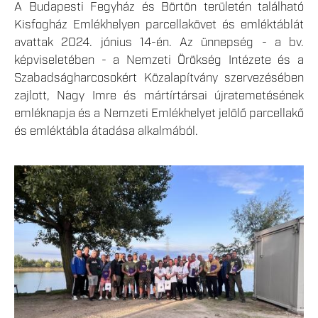
A Budapesti Fegyház és Börtön területén található
Kisfogház Emlékhelyen parcellakövet és emléktáblát
avattak 2024. jónius 14-én. Az ünnepség - a bv.
képviseletében - a Nemzeti Örökség Intézete és a
Szabadságharcosokért Közalapítvány szervezésében
zajlott, Nagy Imre és mártírtársai újratemetésének
emléknapja és a Nemzeti Emlékhelyet jelölő parcellakő
és emléktábla átadása alkalmából.