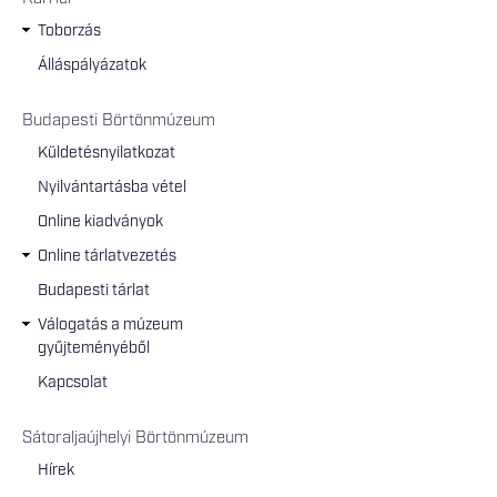
Toborzás
Álláspályázatok
Budapesti Börtönmúzeum
Küldetésnyilatkozat
Nyilvántartásba vétel
Online kiadványok
Online tárlatvezetés
Budapesti tárlat
Válogatás a múzeum
gyűjteményéből
Kapcsolat
Sátoraljaújhelyi Börtönmúzeum
Hírek