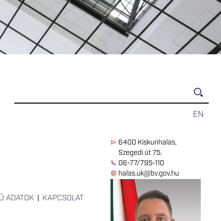
EN
6400 Kiskunhalas,
Szegedi út 75.
06-77/795-110
halas.uk@bv.gov.hu
Ű ADATOK
KAPCSOLAT