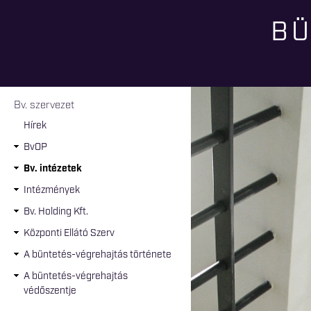
BÜ
Jelenlegi hely
Bv. szervezet
Hírek
BvOP
Bv. intézetek
Intézmények
Bv. Holding Kft.
Központi Ellátó Szerv
A büntetés-végrehajtás története
A büntetés-végrehajtás
védőszentje