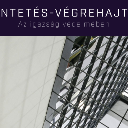
Ugrás a
NTETÉS-VÉGREHAJ
tartalomra
Az igazság védelmében