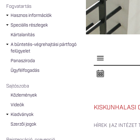
Fogvatartás
Hasznos információk
Speciális részlegek
Kártalanítás
A büntetés-végrehajtási pártfogó
felügyelet
P
Panasziroda
a
n
Ügyfélfogadás
e
l
n
Sajtószoba
y
i
Közlemények
t
á
Videók
s
KISKUNHALASI 
a
Kiadványok
Szerzői jogok
HÍREK
AZ INTÉZET