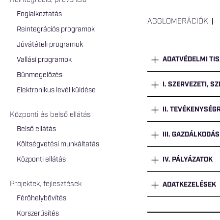
Reintegráció, prevenció
Foglalkoztatás
AGGLOMERÁCIÓK
Reintegrációs programok
Jóvátételi programok
ADATVÉDELMI TIS
Vallási programok
Bűnmegelőzés
I. SZERVEZETI, S
Elektronikus levél küldése
II. TEVÉKENYSÉ
Központi és belső ellátás
Belső ellátás
III. GAZDÁLKODÁS
Költségvetési munkáltatás
Központi ellátás
IV. PÁLYÁZATOK
Projektek, fejlesztések
ADATKEZELÉSEK
Férőhelybővítés
Korszerűsítés