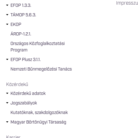
Impressz
EFOP 1.3.3.
TÁMOP 5.6.3.
EKOP
ÁROP-1.2.1.
Országos Közfoglalkoztatási
Program
EFOP Plusz 3.1.1.
Nemzeti Bűnmegelőzési Tanács
Közérdekű
Közérdekű adatok
Jogszabályok
Kutatóknak, szakdolgozóknak
Magyar Börtönügyi Társaság
Karrier