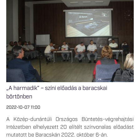
„A harmadik” – színi előadás a baracskai
börtönben
2022-10-07 11:00
A Közép-dunántúli Országos Büntetés-végrehajtási
Intézetben elhelyezett 20 elítélt színvonalas előadást
mutatott be Baracskán 2022. október 6-án.