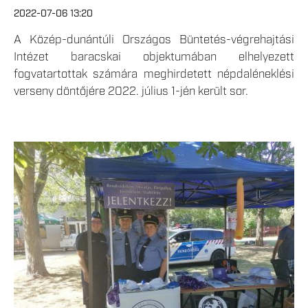
2022-07-06 13:20
A Közép-dunántúli Országos Büntetés-végrehajtási
Intézet baracskai objektumában elhelyezett
fogvatartottak számára meghirdetett népdaléneklési
verseny döntőjére 2022. július 1-jén került sor.