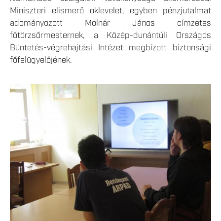
Miniszteri elismerő oklevelet, egyben pénzjutalmat
adományozott Molnár János címzetes
főtörzsőrmesternek, a Közép-dunántúli Országos
Büntetés-végrehajtási Intézet megbízott biztonsági
főfelügyelőjének.