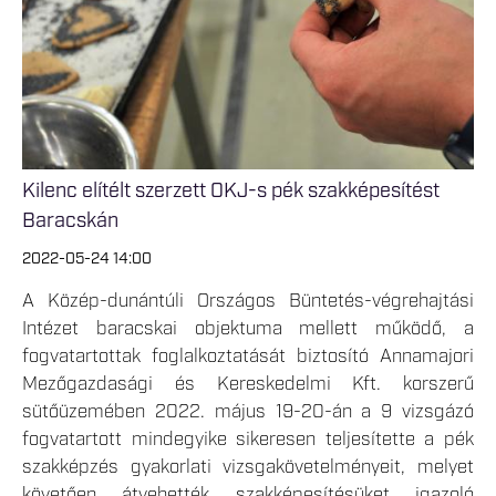
Kilenc elítélt szerzett OKJ-s pék szakképesítést
Baracskán
2022-05-24 14:00
A Közép-dunántúli Országos Büntetés-végrehajtási
Intézet baracskai objektuma mellett működő, a
fogvatartottak foglalkoztatását biztosító Annamajori
Mezőgazdasági és Kereskedelmi Kft. korszerű
sütőüzemében 2022. május 19-20-án a 9 vizsgázó
fogvatartott mindegyike sikeresen teljesítette a pék
szakképzés gyakorlati vizsgakövetelményeit, melyet
követően átvehették szakképesítésüket igazoló