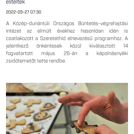
elítéltek
2022-05-27 07:30
A Közép-dunántúli Országos Büntetés-végrehajtási
Intézet az elmúlt évekhez hasonlóan idén is
csatlakozott a Szeretethíd elnevezésű programhoz. A
jelentkező önkéntesek közül kiválasztott 14
fogvatartott május 26-án a kápolnásnyéki
zsidótemetőt tette rendbe.