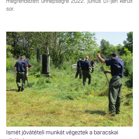
megrendezett ünnepségre 2022. június 01-jén került
sor.
Ismét jóvátételi munkát végeztek a baracskai