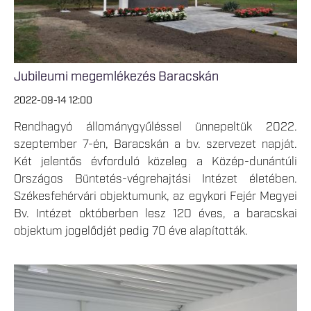
Jubileumi megemlékezés Baracskán
2022-09-14 12:00
Rendhagyó állománygyűléssel ünnepeltük 2022.
szeptember 7-én, Baracskán a bv. szervezet napját.
Két jelentős évforduló közeleg a Közép-dunántúli
Országos Büntetés-végrehajtási Intézet életében.
Székesfehérvári objektumunk, az egykori Fejér Megyei
Bv. Intézet októberben lesz 120 éves, a baracskai
objektum jogelődjét pedig 70 éve alapították.