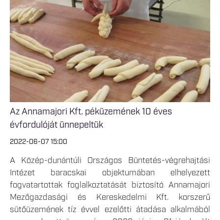
Az Annamajori Kft. péküzemének 10 éves
évfordulóját ünnepeltük
2022-06-07 15:00
A Közép-dunántúli Országos Büntetés-végrehajtási
Intézet baracskai objektumában elhelyezett
fogvatartottak foglalkoztatását biztosító Annamajori
Mezőgazdasági és Kereskedelmi Kft. korszerű
sütőüzemének tíz évvel ezelőtti átadása alkalmából