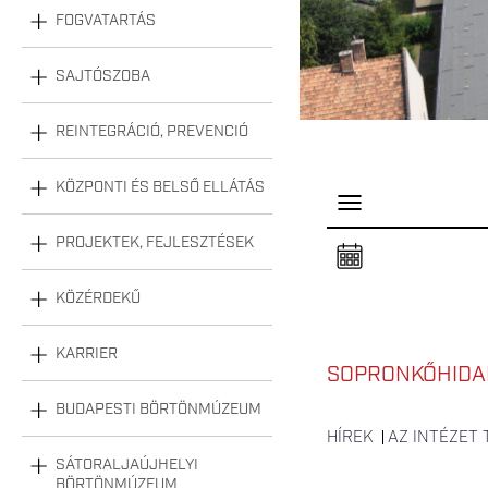
FOGVATARTÁS
SAJTÓSZOBA
REINTEGRÁCIÓ, PREVENCIÓ
KÖZPONTI ÉS BELSŐ ELLÁTÁS
P
a
n
PROJEKTEK, FEJLESZTÉSEK
e
l
n
KÖZÉRDEKŰ
y
i
t
á
KARRIER
s
SOPRONKŐHIDA
a
BUDAPESTI BÖRTÖNMÚZEUM
HÍREK
AZ INTÉZET
SÁTORALJAÚJHELYI
BÖRTÖNMÚZEUM