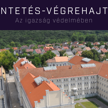
Ugrás a
NTETÉS-VÉGREHAJ
tartalomra
Az igazság védelmében