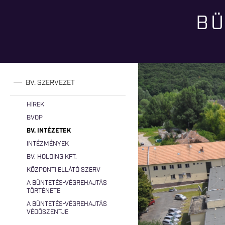
BÜ
Jelenlegi hely
BV. SZERVEZET
HÍREK
BVOP
BV. INTÉZETEK
INTÉZMÉNYEK
BV. HOLDING KFT.
KÖZPONTI ELLÁTÓ SZERV
A BÜNTETÉS-VÉGREHAJTÁS
TÖRTÉNETE
A BÜNTETÉS-VÉGREHAJTÁS
VÉDŐSZENTJE