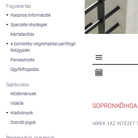
Fogvatartás
Hasznos információk
Speciális részlegek
Kártalanítás
A büntetés-végrehajtási pártfogó
felügyelet
P
Panasziroda
a
n
Ügyfélfogadás
e
l
n
Sajtószoba
y
i
Közlemények
t
á
Videók
s
SOPRONKŐHIDA
a
Kiadványok
Szerzői jogok
HÍREK
AZ INTÉZET