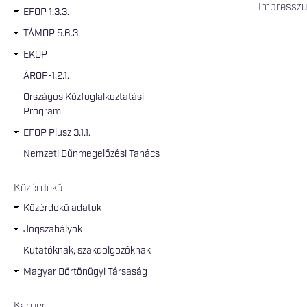
Impressz
EFOP 1.3.3.
TÁMOP 5.6.3.
EKOP
ÁROP-1.2.1.
Országos Közfoglalkoztatási
Program
EFOP Plusz 3.1.1.
Nemzeti Bűnmegelőzési Tanács
Közérdekű
Közérdekű adatok
Jogszabályok
Kutatóknak, szakdolgozóknak
Magyar Börtönügyi Társaság
Karrier