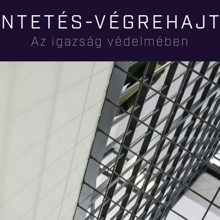
Ugrás a
NTETÉS-VÉGREHAJ
tartalomra
Az igazság védelmében