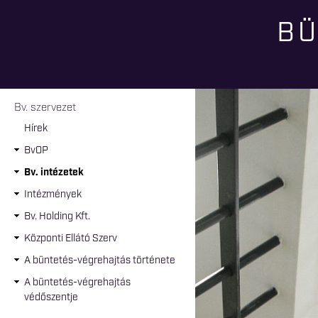
BÜ
Jelenlegi hely
Bv. szervezet
Hírek
BvOP
Bv. intézetek
Intézmények
Bv. Holding Kft.
Központi Ellátó Szerv
A büntetés-végrehajtás története
A büntetés-végrehajtás
védőszentje