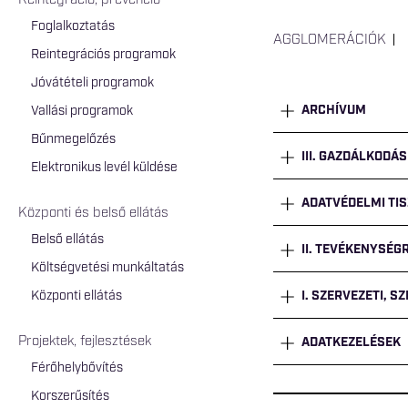
Reintegráció, prevenció
Foglalkoztatás
AGGLOMERÁCIÓK
Reintegrációs programok
Jóvátételi programok
ARCHÍVUM
Vallási programok
Bűnmegelőzés
III. GAZDÁLKODÁS
Elektronikus levél küldése
ADATVÉDELMI TIS
Központi és belső ellátás
Belső ellátás
II. TEVÉKENYSÉ
Költségvetési munkáltatás
Központi ellátás
I. SZERVEZETI, S
Projektek, fejlesztések
ADATKEZELÉSEK
Férőhelybővítés
Korszerűsítés