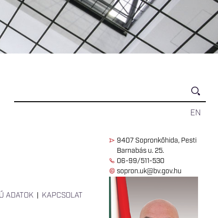
EN
9407 Sopronkőhida, Pesti
Barnabás u. 25.
06-99/511-530
sopron.uk@bv.gov.hu
Ű ADATOK
KAPCSOLAT