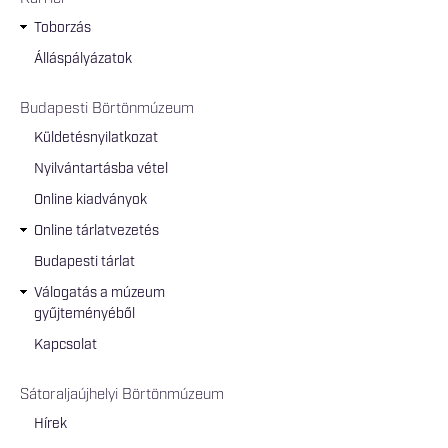
Toborzás
Álláspályázatok
Budapesti Börtönmúzeum
Küldetésnyilatkozat
Nyilvántartásba vétel
Online kiadványok
Online tárlatvezetés
Budapesti tárlat
Válogatás a múzeum
gyűjteményéből
Kapcsolat
Sátoraljaújhelyi Börtönmúzeum
Hírek