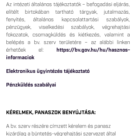
Az intézeti általános tájékoztatók – befogadási eljárás,
elítélt birtokában tartható tárgyak, jutalmazás,
fenyítés, általános kapcsolattartási szabályok,
pénzügyek, viselkedési szabályok, végrehajtási
fokozatok, csomagküldés és kiétkezés, valamint a
belépés a bv. szerv területére – az alábbi linken
érhetőek el:
https://bv.gov.hu/hu/hasznos-
informaciok
Elektronikus ügyintézés tájékoztató
Pénzküldés szabályai
KÉRELMEK, PANASZOK BENYÚJTÁSA:
A bv. szerv részére címzett kérelem és panasz
kizárólag a büntetés-végrehajtási szervezet által