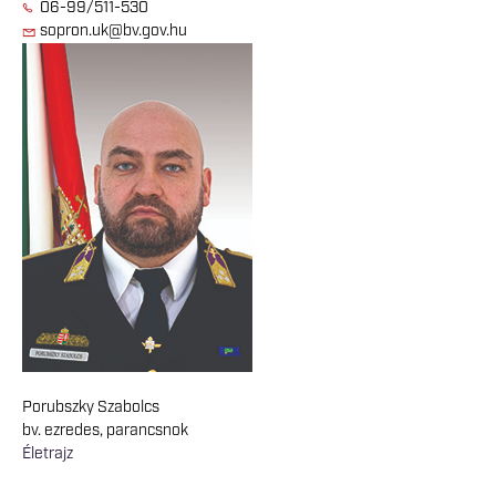
06-99/511-530
sopron.uk@bv.gov.hu
Porubszky Szabolcs
bv. ezredes, parancsnok
Életrajz