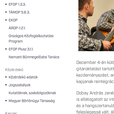
EFOP 1.3.3.
TÁMOP 5.6.3.
EKOP
ÁROP-1.2.1.
Országos Közfoglalkoztatási
Program
EFOP Plusz 3.1.1.
Nemzeti Bűnmegelőzési Tanács
December 4-én külö
gitároktatást tarto
Közérdekű
kezdeményezést, am
Közérdekű adatok
kapjanak reintegrác
Jogszabályok
Dobay András zenés
Kutatóknak, szakdolgozóknak
is ellátogatott az 
Magyar Börtönügyi Társaság
és a hangszertanulá
feleslegessé vált, á
Karrier