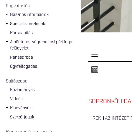
Fogvatartás
Hasznos információk
Speciális részlegek
Kártalanítás
A büntetés-végrehajtási pártfogó
felügyelet
P
Panasziroda
a
n
Ügyfélfogadás
e
l
n
Sajtószoba
y
i
Közlemények
t
á
Videók
s
SOPRONKŐHIDA
a
Kiadványok
Szerzői jogok
HÍREK
AZ INTÉZET