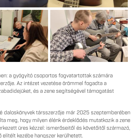
en: a gyógyító csoportos fogvatartottak számára
zerzője. Az intézet vezetése örömmel fogadta a
zabadidejüket, és a zene segítségével támogatást
dé daloskönyvek társszerzője már 2025 szeptemberében
talta meg, hogy milyen élénk érdeklődés mutatkozik a zene
rkezett üres kézzel: ismerőseitől és követőitől származó,
ő elítélt kezébe hangszer kerülhetett.