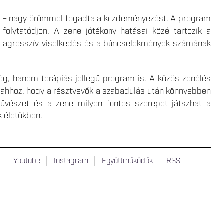
enél – nagy örömmel fogadta a kezdeményezést. A program
 folytatódjon. A zene jótékony hatásai közé tartozik a
az agresszív viselkedés és a bűncselekmények számának
g, hanem terápiás jellegű program is. A közös zenélés
 ahhoz, hogy a résztvevők a szabadulás után könnyebben
művészet és a zene milyen fontos szerepet játszhat a
k életükben.
t
Youtube
Instagram
Együttműködők
RSS