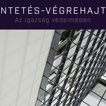
Ugrás a
NTETÉS-VÉGREHAJ
tartalomra
Az igazság védelmében