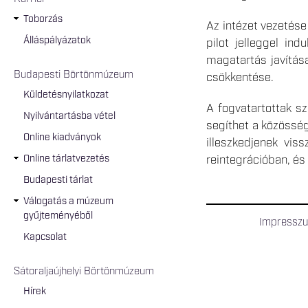
Toborzás
Az intézet vezetése
Álláspályázatok
pilot jelleggel in
magatartás javítás
Budapesti Börtönmúzeum
csökkentése.
Küldetésnyilatkozat
A fogvatartottak s
Nyilvántartásba vétel
segíthet a közössé
Online kiadványok
illeszkedjenek vis
Online tárlatvezetés
reintegrációban, és
Budapesti tárlat
Válogatás a múzeum
gyűjteményéből
Impressz
Kapcsolat
Sátoraljaújhelyi Börtönmúzeum
Hírek