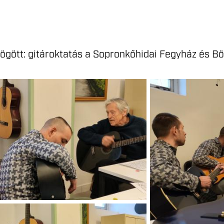
ögött: gitároktatás a Sopronkőhidai Fegyház és B