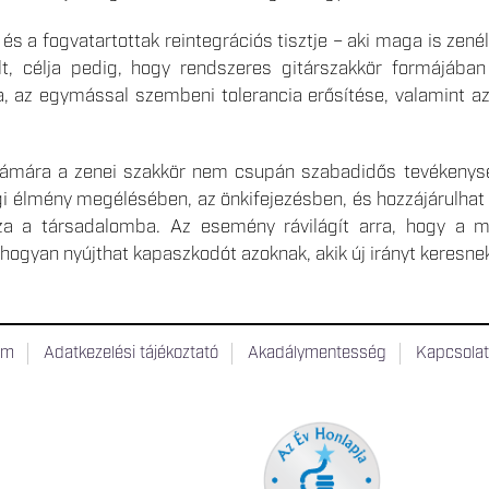
 és a fogvatartottak reintegrációs tisztje – aki maga is z
dult, célja pedig, hogy rendszeres gitárszakkör formájában
a, az egymással szembeni tolerancia erősítése, valamint 
zámára a zenei szakkör nem csupán szabadidős tevékenysé
gi élmény megélésében, az önkifejezésben, és hozzájárulhat
sza a társadalomba. Az esemény rávilágít arra, hogy a 
 hogyan nyújthat kapaszkodót azoknak, akik új irányt keresne
um
Adatkezelési tájékoztató
Akadálymentesség
Kapcsola