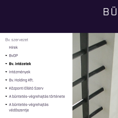
BÜ
Jelenlegi hely
Bv. szervezet
Hírek
BvOP
Bv. intézetek
Intézmények
Bv. Holding Kft.
Központi Ellátó Szerv
A büntetés-végrehajtás története
A büntetés-végrehajtás
védőszentje