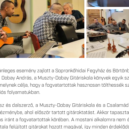
nleges esemény zajlott a Sopronkőhidai Fegyház és Börtönb
tt Dobay András, a Muszty-Dobay Gitáriskola könyvek egyik s
elynek célja, hogy a fogvatartottak hasznosan tölthessék s
iós folyamatukban.
z és dalszerző, a Muszty-Dobay Gitáriskola és a Csalamá
intézménybe, ahol először tartott gitároktatást. Akkor tapasz
s iránt a fogvatartottak körében. A mostani alkalomra nem é
ltala felújított gitárokat hozott magával, így minden érdeklőd