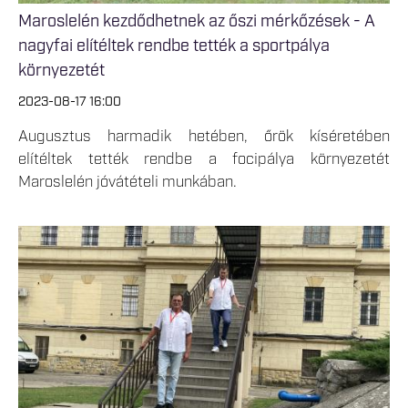
Maroslelén kezdődhetnek az őszi mérkőzések - A
nagyfai elítéltek rendbe tették a sportpálya
környezetét
2023-08-17 16:00
Augusztus harmadik hetében, őrök kíséretében
elítéltek tették rendbe a focipálya környezetét
Maroslelén jóvátételi munkában.