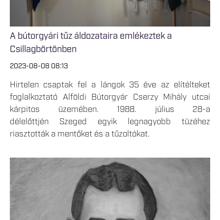
A bútorgyári tűz áldozataira emlékeztek a
Csillagbörtönben
2023-08-08 08:13
Hirtelen csaptak fel a lángok 35 éve az elítélteket
foglalkoztató Alföldi Bútorgyár Cserzy Mihály utcai
kárpitos üzemében. 1988. július 28-a
délelőttjén Szeged egyik legnagyobb tüzéhez
riasztották a mentőket és a tűzoltókat.