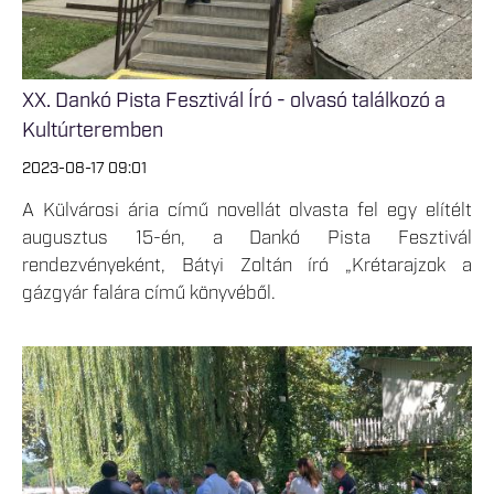
XX. Dankó Pista Fesztivál Író - olvasó találkozó a
Kultúrteremben
2023-08-17 09:01
A Külvárosi ária című novellát olvasta fel egy elítélt
augusztus 15-én, a Dankó Pista Fesztivál
rendezvényeként, Bátyi Zoltán író „Krétarajzok a
gázgyár falára című könyvéből.