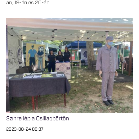
án, 19-én és 20-án.
Színre lép a Csillagbörtön
2023-08-24 08:37