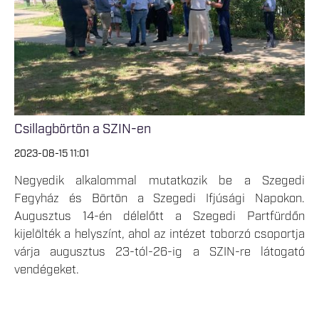
Csillagbörtön a SZIN-en
2023-08-15 11:01
Negyedik alkalommal mutatkozik be a Szegedi
Fegyház és Börtön a Szegedi Ifjúsági Napokon.
Augusztus 14-én délelőtt a Szegedi Partfürdőn
kijelölték a helyszínt, ahol az intézet toborzó csoportja
várja augusztus 23-tól-26-ig a SZIN-re látogató
vendégeket.