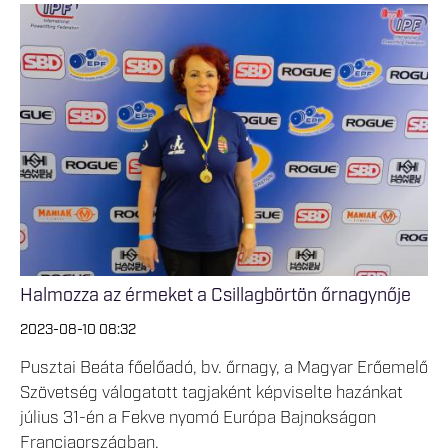
Halmozza az érmeket a Csillagbörtön őrnagynője
2023-08-10 08:32
Pusztai Beáta főelőadó, bv. őrnagy, a Magyar Erőemelő
Szövetség válogatott tagjaként képviselte hazánkat
július 31-én a Fekve nyomó Európa Bajnokságon
Franciaországban.