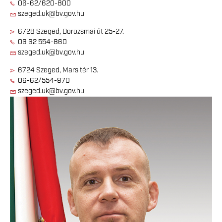
06-62/620-800
szeged.uk@bv.gov.hu
6728 Szeged, Dorozsmai út 25-27.
06 62 554-860
szeged.uk@bv.gov.hu
6724 Szeged, Mars tér 13.
06-62/554-970
szeged.uk@bv.gov.hu