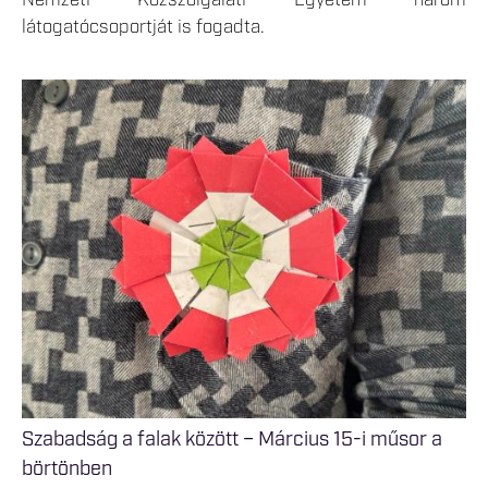
Nemzeti Közszolgálati Egyetem három
látogatócsoportját is fogadta.
Szabadság a falak között – Március 15-i műsor a
börtönben