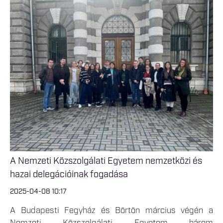
A Nemzeti Közszolgálati Egyetem nemzetközi és
hazai delegációinak fogadása
2025-04-08 10:17
A Budapesti Fegyház és Börtön március végén a