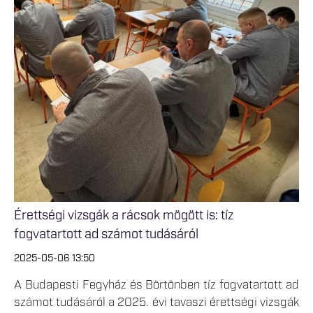
Érettségi vizsgák a rácsok mögött is: tíz
fogvatartott ad számot tudásáról
2025-05-06 13:50
A Budapesti Fegyház és Börtönben tíz fogvatartott ad
számot tudásáról a 2025. évi tavaszi érettségi vizsgák