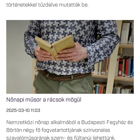
történetekkel tűzdelve mutatták be.
Nőnapi műsor a rácsok mögül
2025-03-10 11:03
Nemzetközi nőnap alkalmából a Budapesti Fegyház és
Börtön négy fő fogvatartottjának színvonalas
szavalóműsorának szem- és fültanúi lehettünk.