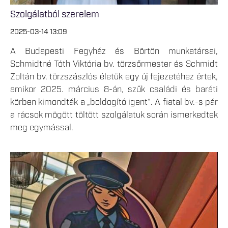
Szolgálatból szerelem
2025-03-14 13:09
A Budapesti Fegyház és Börtön munkatársai,
Schmidtné Tóth Viktória bv. törzsőrmester és Schmidt
Zoltán bv. törzszászlós életük egy új fejezetéhez értek,
amikor 2025. március 8-án, szűk családi és baráti
körben kimondták a „boldogító igent”. A fiatal bv.-s pár
a rácsok mögött töltött szolgálatuk során ismerkedtek
meg egymással.