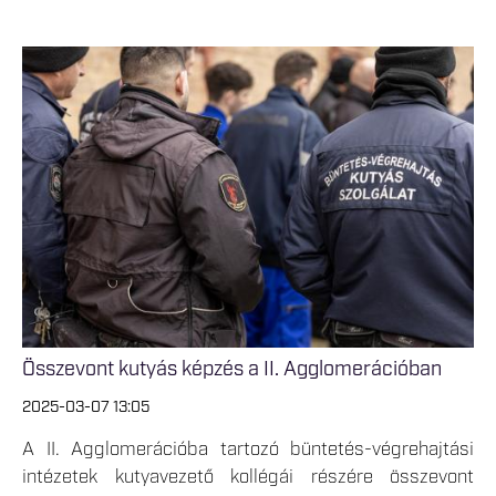
Összevont kutyás képzés a II. Agglomerációban
2025-03-07 13:05
A II. Agglomerációba tartozó büntetés-végrehajtási
intézetek kutyavezető kollégái részére összevont