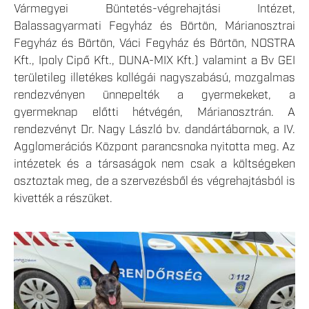
Vármegyei Büntetés-végrehajtási Intézet,
Balassagyarmati Fegyház és Börtön, Márianosztrai
Fegyház és Börtön, Váci Fegyház és Börtön, NOSTRA
Kft., Ipoly Cipő Kft., DUNA-MIX Kft.) valamint a Bv GEI
területileg illetékes kollégái nagyszabású, mozgalmas
rendezvényen ünnepelték a gyermekeket, a
gyermeknap előtti hétvégén, Márianosztrán. A
rendezvényt Dr. Nagy László bv. dandártábornok, a IV.
Agglomerációs Központ parancsnoka nyitotta meg. Az
intézetek és a társaságok nem csak a költségeken
osztoztak meg, de a szervezésből és végrehajtásból is
kivették a részüket.