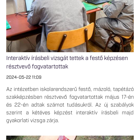
Interaktív írásbeli vizsgát tettek a festő képzésen
résztvevő fogvatartottak
2024-05-22 11:09
Az intézetben iskolarendszerű festő, mázoló, tapétázó
szakképzésben résztvevő fogvatartottak május 17-én
és 22-én adtak számot tudásukról. Az új szabályok
szerint a kétéves képzést interaktív írásbeli majd
gyakorlati vizsga zárja.