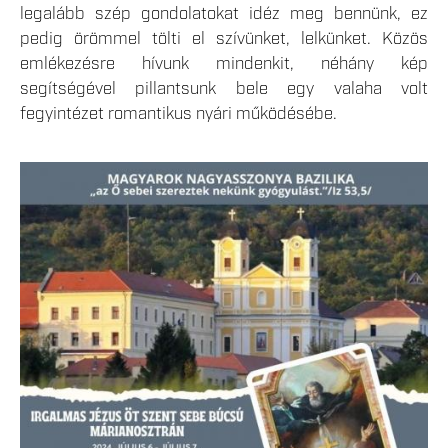
legalább szép gondolatokat idéz meg bennünk, ez
pedig örömmel tölti el szívünket, lelkünket. Közös
emlékezésre hívunk mindenkit, néhány kép
segítségével pillantsunk bele egy valaha volt
fegyintézet romantikus nyári működésébe.