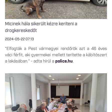
Micinek hála sikerült kézre keríteni a
drogkereskedőt
2024-05-22 07:13
"Elfogták a Pest vármegyei rendőrök azt a 46 éves
váci férfit, aki gyermekei mellett terítette a kábítószert
a lakásában." - adta hírül a
police.hu
.