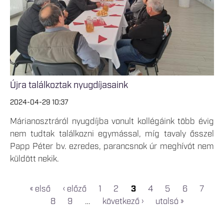
Újra találkoztak nyugdíjasaink
2024-04-29 10:37
Márianosztráról nyugdíjba vonult kollégáink több évig
nem tudtak találkozni egymással, míg tavaly ősszel
Papp Péter bv. ezredes, parancsnok úr meghívót nem
küldött nekik.
« első
‹ előző
1
2
3
4
5
6
7
OLDALAK
8
9
…
következő ›
utolsó »