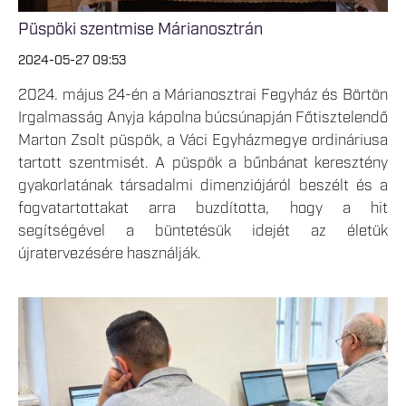
Püspöki szentmise Márianosztrán
2024-05-27 09:53
2024. május 24-én a Márianosztrai Fegyház és Börtön
Irgalmasság Anyja kápolna búcsúnapján Főtisztelendő
Marton Zsolt püspök, a Váci Egyházmegye ordináriusa
tartott szentmisét. A püspök a bűnbánat keresztény
gyakorlatának társadalmi dimenziójáról beszélt és a
fogvatartottakat arra buzdította, hogy a hit
segítségével a büntetésük idejét az életük
újratervezésére használják.