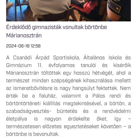
Érdeklődő gimnazisták vonultak börtönbe
Márianosztrán
2024-06-18 12:58
A Csanádi Árpád Sportiskola, Általános Iskola és
Gimnázium 11. évfolyamos tanulói és kísérőik
Márianosztrán töltöttek egy hosszú hétvégét, ahol a
természet minden szépségének kihasználása mellett
az ismeretbővítésre is nagy hangsúlyt fektettek. Nem
érték be a faluház, valamint a Pálos rendi és
börtöntörténeti kiállítás megtekintésével, a börtön, a
szabadságvesztés- büntetés és a rendvédelmi
életpálya is nagyon érdekelte őket, így –
természetesen előzetes egyeztetéseket követően – a
börtönbe is bevonultak.