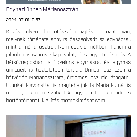
Egyházi ünnep Márianosztrán
2024-07-01 10:57
Kevés olyan büntetés-végrehajtási intézet van,
melynek története annyira összeolvadt az egyházzal,
mint a márianosztrai. Nem csak a múltban, hanem a
jelenben is szoros a kapcsolat, jó az együttműködés. A
hétköznapokban is figyelünk egymásra, és egymás
ünnepeit is tiszteletben tartjuk. Ünnep lesz ezen a
hétvégén Márianosztrára, érdemes lesz ide látogatni.
Utunkat kisvonattal is megtehetjük (a Mária-kútnál is
megáll) és nem szabad kihagyni a Pálos rendi és
börtöntörténeti kiállítás megtekintését sem.