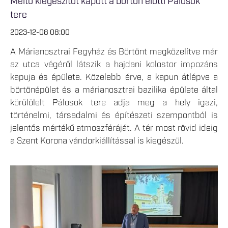
Méltó kiegészítőt kapott a börtön előtti Pálosok
tere
2023-12-08 08:00
A Márianosztrai Fegyház és Börtönt megközelítve már
az utca végéről látszik a hajdani kolostor impozáns
kapuja és épülete. Közelebb érve, a kapun átlépve a
börtönépület és a márianosztrai bazilika épülete által
körülölelt Pálosok tere adja meg a hely igazi,
történelmi, társadalmi és építészeti szempontból is
jelentős mértékű atmoszféráját. A tér most rövid ideig
a Szent Korona vándorkiállítással is kiegészül.