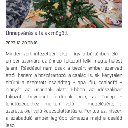
Ünnepvárás a falak mögött
2023-12-20 08:16
Minden zárt intézetben lakó – így a börtönben élő –
ember számára az ünnep fokozott lelki megterhelést
jelent. Ráadásul nem csak a bezárt ember szenved
ettől, hanem a hozzátartozó, a család is, aki kénytelen
eltűrni a szeretett családtag - apa, fiú, családfő –
hiányát az ünnepek alatt. Ebben az időszakban
fokozott figyelmet fordítunk erre, az ünnep –
lehetőségekhez mérten való – megélésére, a
szerettekkel való kapcsolattartásra. Fontos ez, hiszen
a szabaduló ember legfőbb támasza majd a család
lesz.