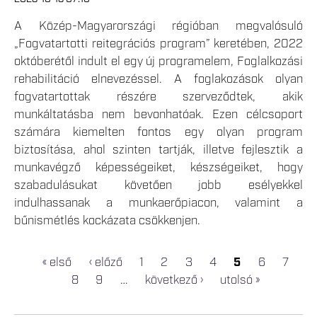
A Közép-Magyarországi régióban megvalósuló
„Fogvatartotti reitegrációs program” keretében, 2022
októberétől indult el egy új programelem, Foglalkozási
rehabilitáció elnevezéssel. A foglakozások olyan
fogvatartottak részére szerveződtek, akik
munkáltatásba nem bevonhatóak. Ezen célcsoport
számára kiemelten fontos egy olyan program
biztosítása, ahol szinten tartják, illetve fejlesztik a
munkavégző képességeiket, készségeiket, hogy
szabadulásukat követően jobb esélyekkel
indulhassanak a munkaerőpiacon, valamint a
bűnismétlés kockázata csökkenjen.
« első
‹ előző
1
2
3
4
5
6
7
OLDALAK
8
9
…
következő ›
utolsó »