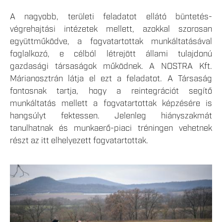
A nagyobb, területi feladatot ellátó büntetés-
végrehajtási intézetek mellett, azokkal szorosan
együttműködve, a fogvatartottak munkáltatásával
foglalkozó, e célból létrejött állami tulajdonú
gazdasági társaságok működnek. A NOSTRA Kft.
Márianosztrán látja el ezt a feladatot. A Társaság
fontosnak tartja, hogy a reintegrációt segítő
munkáltatás mellett a fogvatartottak képzésére is
hangsúlyt fektessen. Jelenleg hiányszakmát
tanulhatnak és munkaerő-piaci tréningen vehetnek
részt az itt elhelyezett fogvatartottak.