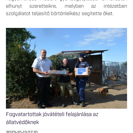
elhunyt szeretteikre, melyben az intézetben
szolgálatot teljesítő börtönlelkész segítette őket.
Fogvatartottak jóvátételi felajánlása az
állatvédőknek
2023-10-13 07:10