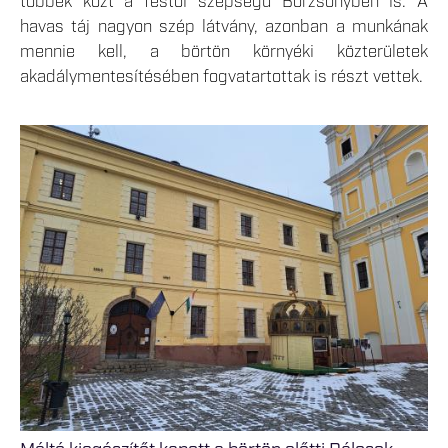
többek közt a festői szépségű Börzsönyben is. A
havas táj nagyon szép látvány, azonban a munkának
mennie kell, a börtön környéki közterületek
akadálymentesítésében fogvatartottak is részt vettek.