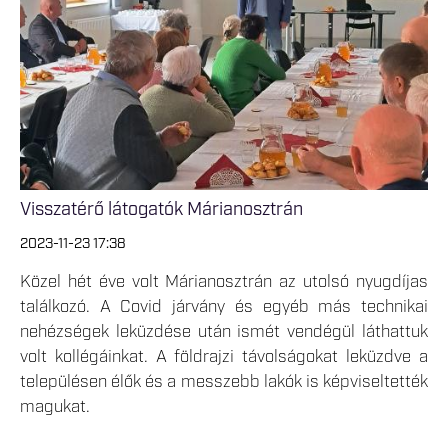
Visszatérő látogatók Márianosztrán
2023-11-23 17:38
Közel hét éve volt Márianosztrán az utolsó nyugdíjas
találkozó. A Covid járvány és egyéb más technikai
nehézségek leküzdése után ismét vendégül láthattuk
volt kollégáinkat. A földrajzi távolságokat leküzdve a
településen élők és a messzebb lakók is képviseltették
magukat.