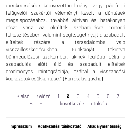
megkeresésére környezettanulmányt vagy pártfogó
felügyelői szakértői véleményt készít a döntések
megalapozásához, továbbá aktívan és hatékonyan
részt vesz az elítéltek szabadulásra történő
felkészítésében, valamint segítséget nyújt a szabadult
elítéltek részére a társadalomba való
visszailleszkedésükben. Funkcióját tekintve
bűnmegelőzési szakember, akinek legfőbb célja a
szabadulás előtt álló és szabadult elítéltek
eredményes reintegrációja, ezáltal a visszaesési
kockázatuk csökkentése.” (Forrás: bv.gov.hu)
« első
‹ előző
1
2
3
4
5
6
7
OLDALAK
8
9
…
következő ›
utolsó »
Impresszum
Adatkezelési tájékoztató
Akadálymentesség