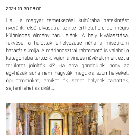
2024-10-30 08:00
Ha a magyar temetkezési kultúrába betekintést
nyerünk, első olvasatra szinte érthetetlen, de mégis
különleges élmény tárul elénk. A hely kiválasztása,
fekvése, a halottak elhelyezése néha a misztikum
határát súrolja. A márianosztrai rabtemető is valahol e
kategóriába tartozik. Vajon a vincés nővérek miért ezt a
területet jelölték ki? Ha arra gondolunk, hogy az
egyházak soha nem hagyták magukra azon helyeket,
épületromokat, amiket ők szent helynek tartottak,
sejteni lehet az okát...