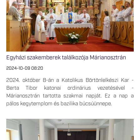
Egyházi szakemberek találkozója Márianosztrán
2024-10-09 08:20
2024. október 8-án a Katolikus Börtönlelkészi Kar -
Berta Tibor katonai ordinárius vezetésével -
Márianosztrán tartotta szakmai napját. Ez a nap a
pálos kegytemplom és bazilika búcsúünnepe.