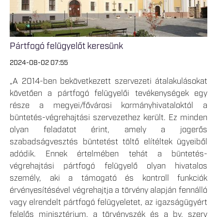
Pártfogó felügyelőt keresünk
2024-08-02 07:55
„A 2014-ben bekövetkezett szervezeti átalakulásokat
követően a pártfogó felügyelői tevékenységek egy
része a megyei/fővárosi kormányhivataloktól a
büntetés-végrehajtási szervezethez került. Ez minden
olyan feladatot érint, amely a jogerős
szabadságvesztés büntetést töltő elítéltek ügyeiből
adódik. Ennek értelmében tehát a büntetés-
végrehajtási pártfogó felügyelő olyan hivatalos
személy, aki a támogató és kontroll funkciók
érvényesítésével végrehajtja a törvény alapján fennálló
vagy elrendelt pártfogó felügyeletet, az igazságügyért
felelős minisztérium, a törvényszék és a bv. szerv