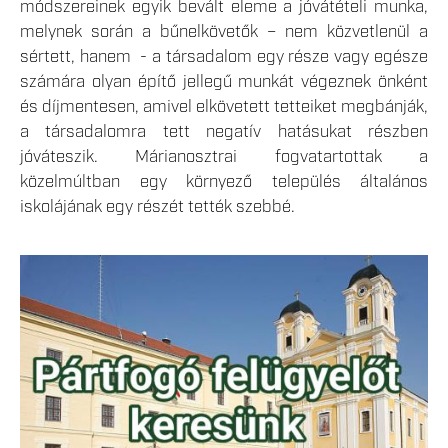
módszereinek egyik bevált eleme a jóvátételi munka,
melynek során a bűnelkövetők – nem közvetlenül a
sértett, hanem - a társadalom egy része vagy egésze
számára olyan építő jellegű munkát végeznek önként
és díjmentesen, amivel elkövetett tetteiket megbánják,
a társadalomra tett negatív hatásukat részben
jóváteszik. Márianosztrai fogvatartottak a
közelmúltban egy környező település általános
iskolájának egy részét tették szebbé.