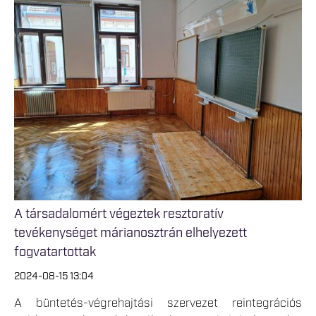
A társadalomért végeztek resztoratív
tevékenységet márianosztrán elhelyezett
fogvatartottak
2024-08-15 13:04
A büntetés-végrehajtási szervezet reintegrációs