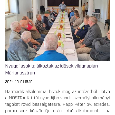
Nyugdíjasok találkoztak az idősek világnapján
Márianosztrán
2024-10-01 16:10
Harmadik alkalommal hívtuk meg az intézetből illetve
a NOSTRA Kft-től nyugdíjba vonult személyi állományi
tagokat rövid beszélgetésre. Papp Péter bv. ezredes,
parancsnok köszöntője után, első alkalommal – az