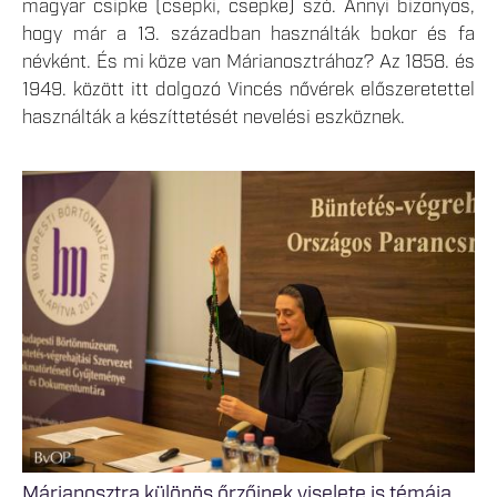
magyar csipke (csepki, csepke) szó. Annyi bizonyos,
hogy már a 13. században használták bokor és fa
névként. És mi köze van Márianosztrához? Az 1858. és
1949. között itt dolgozó Vincés nővérek előszeretettel
használták a készíttetését nevelési eszköznek.
Márianosztra különös őrzőinek viselete is témája