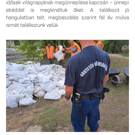
idősek világnapjának megünneplése kapcsán – ünnepi
ebéddel is megkínáltuk őket. A találkozó jó
hangulatban telt, megbeszélés szerint fél év múlva
ismét találkozunk velük.