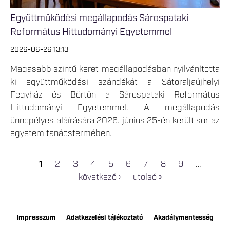
Együttműködési megállapodás Sárospataki
Református Hittudományi Egyetemmel
2026-06-26 13:13
Magasabb szintű keret-megállapodásban nyilvánította
ki együttműködési szándékát a Sátoraljaújhelyi
Fegyház és Börtön a Sárospataki Református
Hittudományi Egyetemmel. A megállapodás
ünnepélyes aláírására 2026. június 25-én került sor az
egyetem tanácstermében.
1
2
3
4
5
6
7
8
9
…
OLDALAK
következő ›
utolsó »
Impresszum
Adatkezelési tájékoztató
Akadálymentesség