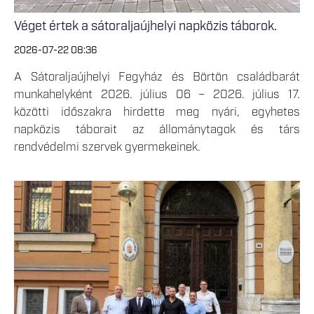
Véget értek a sátoraljaújhelyi napközis táborok.
2026-07-22 08:36
A Sátoraljaújhelyi Fegyház és Börtön családbarát
munkahelyként 2026. július 06 – 2026. július 17.
közötti időszakra hirdette meg nyári, egyhetes
napközis táborait az állománytagok és társ
rendvédelmi szervek gyermekeinek.