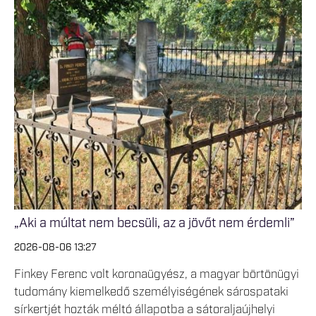
„Aki a múltat nem becsüli, az a jövőt nem érdemli”
2026-08-06 13:27
Finkey Ferenc volt koronaügyész, a magyar börtönügyi
tudomány kiemelkedő személyiségének sárospataki
sírkertjét hozták méltó állapotba a sátoraljaújhelyi