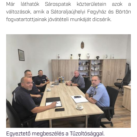
Már láthatók Sárospatak közterületein azok a
változások, amik a Sátoraljaújhelyi Fegyház és Börtön
fogvatartottjainak jóvátételi munkáját dicsérik.
Egyeztető megbeszélés a Tűzoltósággal.