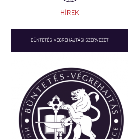
HÍREK
BÜNTETÉS-VÉGREHAJTÁSI SZERVEZET