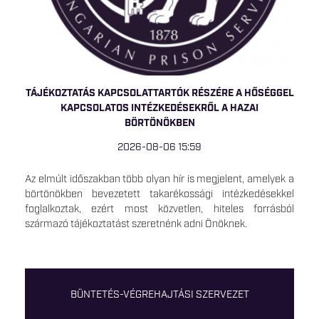
TÁJÉKOZTATÁS KAPCSOLATTARTÓK RÉSZÉRE A HŐSÉGGEL
KAPCSOLATOS INTÉZKEDÉSEKRŐL A HAZAI
BÖRTÖNÖKBEN
2026-08-06 15:59
Az elmúlt időszakban több olyan hír is megjelent, amelyek a
börtönökben bevezetett takarékossági intézkedésekkel
foglalkoztak, ezért most közvetlen, hiteles forrásból
származó tájékoztatást szeretnénk adni Önöknek.
BÜNTETÉS-VÉGREHAJTÁSI SZERVEZET