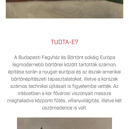
TUDTA-E?
A Budapesti Fegyház és Börtönt sokáig Európa
legmodernebb börtönei között tartották számon,
építése során a nyugat-európai és az észak-amerikai
börtönépítészeti tapasztalatokat, illetve a korszak
számos technikai újításait is figyelembe vették. Az
intézetben a kor fővárosi viszonyait messze
meghaladva központi fűtés, villanyvilágítás, illetve két
úszómedence is volt.