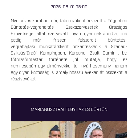
2026-08-01 08:00
Nyolcéves korában még táborozóként érkezett a Független
Büntetés-végrehajtási Szakszervezetek Országos
Szövetsége által szervezett nyári gyermektáborba, ma
pedig már frissen felszerelt büntetés-
végrehajtási munkatársként önkénteskedik a Szeged-
Sziksósfürdői Kempingben. Korponai Zsolt Dominik bv.
főtörzsőrmester története jól mutatja, hogy ez
nem csupán egy élményekkel teli nyári esemény, hanem
egy olyan közösség is, amely hosszú éveken át összeköti a
résztvevőket.
MÁRIANOSZTRAI FEGYHÁZ ÉS BÖRTÖN