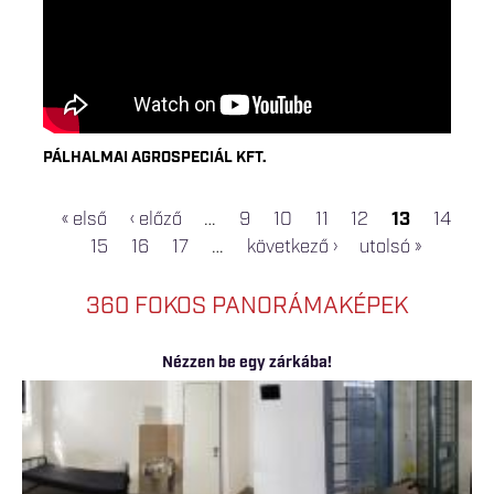
PÁLHALMAI AGROSPECIÁL KFT.
« első
‹ előző
…
9
10
11
12
13
14
OLDALAK
15
16
17
…
következő ›
utolsó »
360 FOKOS PANORÁMAKÉPEK
Nézzen be egy zárkába!