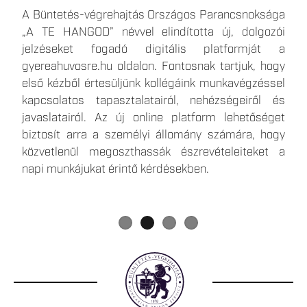
Az elmúlt időszakban több olyan hír is megjelent,
A Büntetés-végrehajtás Országos Parancsnoksága
A büntetések, az intézkedések, egyes
Egy 1500 fő befogadására képes, kiemelt
amelyek a börtönökben bevezetett takarékossági
„A TE HANGOD” névvel elindította új, dolgozói
kényszerintézkedések és a szabálysértési elzárás
biztonságú, új börtön épül Csengeren, amely közel
intézkedésekkel foglalkoztak, ezért most közvetlen,
jelzéseket fogadó digitális platformját a
végrehajtásáról szóló 2013. évi CCXL. törvényben
700 ember számára teremt munkalehetőséget a
hiteles forrásból származó tájékoztatást
gyereahuvosre.hu oldalon. Fontosnak tartjuk, hogy
foglalt telekommunikációs eszköz útján történő
térségben. Csengeren a januártól várható
szeretnénk adni Önöknek.
első kézből értesüljünk kollégáink munkavégzéssel
kapcsolattartás gyakorlati végrehajtása a Skype
körletfelügyelői illetmény eléri a havi nettó 400
kapcsolatos tapasztalatairól, nehézségeiről és
alkalmazás megszűnése okán 2025. május 5.
ezer forintot, a jelentkezés minimális feltétele a
javaslatairól. Az új online platform lehetőséget
napjától megváltozik.
szakmunkás végzettség. Részletes információk a
biztosít arra a személyi állomány számára, hogy
büntetés végrehajtási szervezet karrieroldalán, a
közvetlenül megoszthassák észrevételeiteket a
gyereahuvosre.hu
-n és
napi munkájukat érintő kérdésekben.
a
www.facebook.com/bvcsenger
közösségi média
felületen érhetőek el.