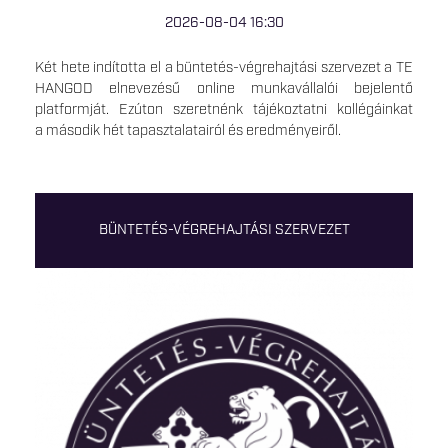
2026-08-04 16:30
Két hete indította el a büntetés-végrehajtási szervezet a TE
HANGOD elnevezésű online munkavállalói bejelentő
platformját. Ezúton szeretnénk tájékoztatni kollégáinkat
a második hét tapasztalatairól és eredményeiről.
BÜNTETÉS-VÉGREHAJTÁSI SZERVEZET