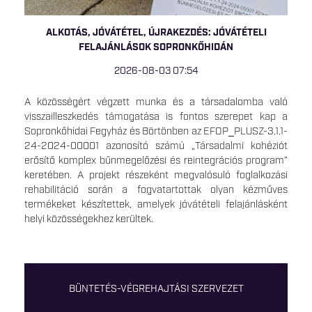
ALKOTÁS, JÓVÁTÉTEL, ÚJRAKEZDÉS: JÓVÁTÉTELI
FELAJÁNLÁSOK SOPRONKŐHIDÁN
2026-08-03 07:54
A közösségért végzett munka és a társadalomba való
visszailleszkedés támogatása is fontos szerepet kap a
Sopronkőhidai Fegyház és Börtönben az EFOP_PLUSZ-3.1.1-
24-2024-00001 azonosító számú „Társadalmi kohéziót
erősítő komplex bűnmegelőzési és reintegrációs program”
keretében. A projekt részeként megvalósuló foglalkozási
rehabilitáció során a fogvatartottak olyan kézműves
termékeket készítettek, amelyek jóvátételi felajánlásként
helyi közösségekhez kerültek.
BÜNTETÉS-VÉGREHAJTÁSI SZERVEZET